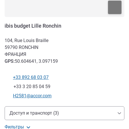
ibis budget Lille Ronchin
104, Rue Louis Braille
59790
RONCHIN
ФРАНЦИЯ
GPS
:
50.604641, 3.097159
+33 892 68 03 07
Телефон
Факс
+33 3 20 85 04 59
Контактный адрес электронной почты
H2581@accor.com
Доступ и транспорт
Доступ и транспорт (3)
Фильтры