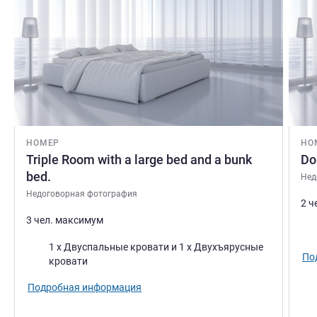
НОМЕР
НО
Triple Room with a large bed and a bunk
Do
bed.
Нед
Недоговорная фотография
2 ч
3 чел. максимум
Пос
Постель
1 x Двуспальные кровати и 1 x Двухъярусные
По
кровати
Подробная информация