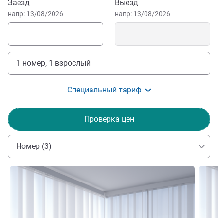
Забронировать этот отель
you an experience that suits you
Заезд
Выезд
AMRIR HAKIMA Управление отелем
напр: 13/08/2026
напр: 13/08/2026
1 номер, 1 взрослый
Специальный тариф
Проверка цен
Номер (3)
Подробная информация
Подро