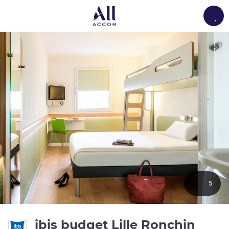
Load
5
2 зв
ibis budget Lille Ronchin