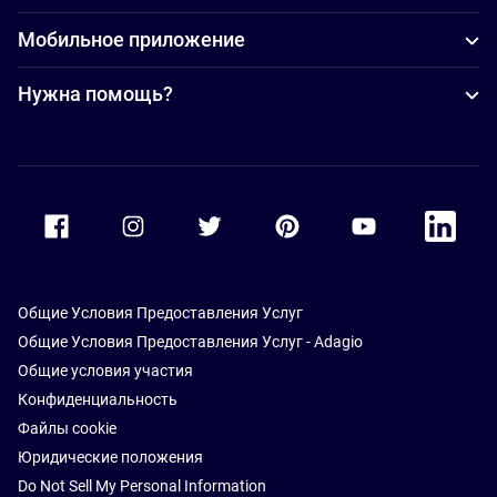
Мобильное приложение
Нужна помощь?
Accor Facebook
Accor Instagram
Accor Twitter
Accor Pinterest
Accor Youtube
Accor Li
Общие Условия Предоставления Услуг
Общие Условия Предоставления Услуг - Adagio
Общие условия участия
Конфиденциальность
Файлы cookie
Юридические положения
Do Not Sell My Personal Information