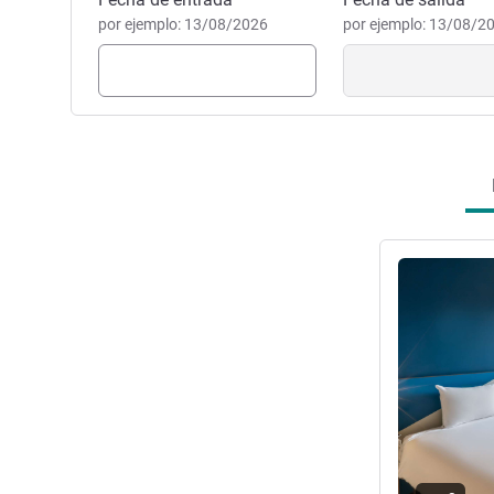
Reservar este hotel
por ejemplo: 13/08/2026
por ejemplo: 13/08/2
Más informac