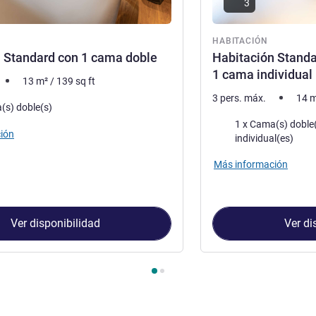
3
ón
HABITACIÓN
 Standard con 1 cama doble
Habitación Standa
1 cama individual
13
m²
/
139
sq ft
3 pers. máx.
14
m
a
(s) doble(s)
Ropa de cama
1 x Cama(s) doble(s) y 1 x 
ión
individual(es)
Más información
Ver disponibilidad
Ver di
Habitación 1 : Habitación Standard con 1 cama doble , Habitaci