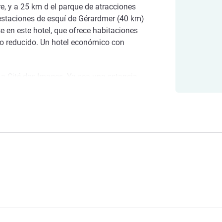
e, y a 25 km d el parque de atracciones
 estaciones de esquí de Gérardmer (40 km)
 en este hotel, que ofrece habitaciones
io reducido. Un hotel económico con
a Cité des Images. Ya sea una estancia
iliar, nuestro equipo está ansioso de
ir los mejores lugares de la ciudad y sus
a estancia agradable.
 hotelera