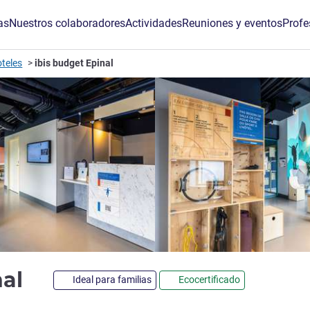
as
Nuestros colaboradores
Actividades
Reuniones y eventos
Profe
oteles
ibis budget Epinal
2 estrellas
nal
Ideal para familias
Ecocertificado
de ALL)