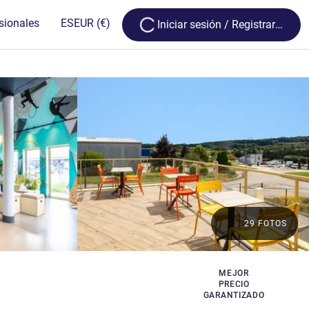
Loading...
sionales
ES
EUR
(€)
Iniciar sesión / Registrarse
29 FOTOS
MEJOR
PRECIO
GARANTIZADO