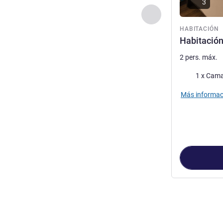
3
Anterior - Habitaci
HABITACIÓN
Habitación
2 pers. máx.
Ropa de cam
1 x Cama
Más informac
Página
1
de
2
, 