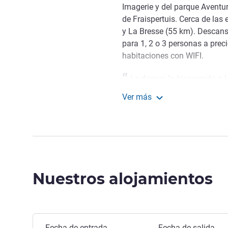
Imagerie y del parque Aventur
de Fraispertuis. Cerca de las
y La Bresse (55 km). Descanse
para 1, 2 o 3 personas a prec
habitaciones con WIFI.
Le damos la bienvenida a L
individual o una escapada fam
Ver más
darle la bienvenida y compart
ibis budget Epinal
alrededores. Le deseamos un
Sandrine CORDEIRO, Gestión
Nuestros alojamientos
Fecha de entrada
Fecha de salida