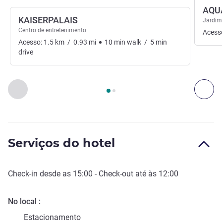
AQU
KAISERPALAIS
Jardim
Centro de entretenimento
Acess
Acesso:
1.5
km
/
0.93
mi
10
min
walk
/
5
min
drive
Página
1
de
2
, Arte, cultura e entretenimento 1 :, Arte, cultura
Anterior - Arte, cultura e entretenimento
Seg
Serviços do hotel
Check-in
desde as
15:00
-
Check-out
até às
12:00
No local
Estacionamento