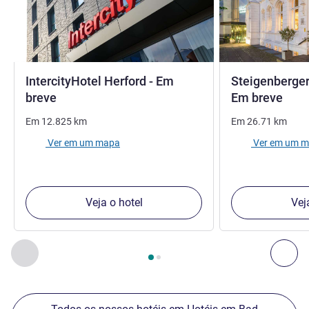
IntercityHotel Herford - Em
Steigenberger 
4 estrelas
5 es
breve
Em breve
Em
12.825
km
Em
26.71
km
Ver em um mapa
Ver em um 
Veja o hotel
Vej
Página
1
de
2
, Os nossos outros estabelecimentos nas proxim
Anterior - Os nossos outros estabelecimentos nas proxim
Seg