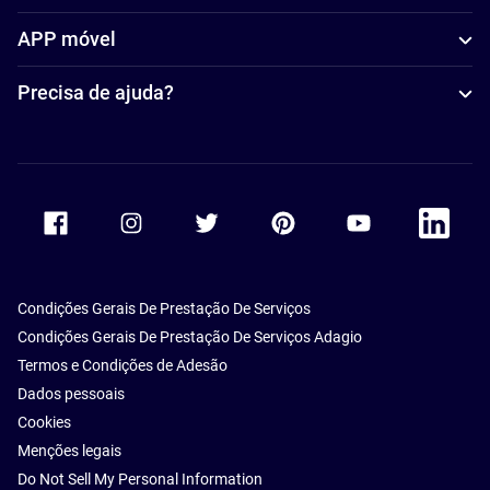
APP móvel
Precisa de ajuda?
Accor Facebook
Accor Instagram
Accor Twitter
Accor Pinterest
Accor Youtube
Accor Li
Condições Gerais De Prestação De Serviços
Condições Gerais De Prestação De Serviços Adagio
Termos e Condições de Adesão
Dados pessoais
Cookies
Menções legais
Do Not Sell My Personal Information