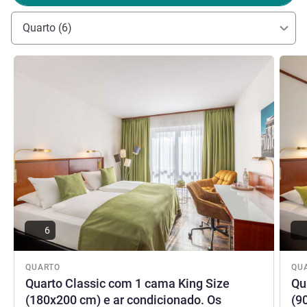
Quarto (6)
Ver detalhes
Ver de
6
QUARTO
QU
Quarto Classic com 1 cama King Size
Qu
(180x200 cm) e ar condicionado. Os
(9