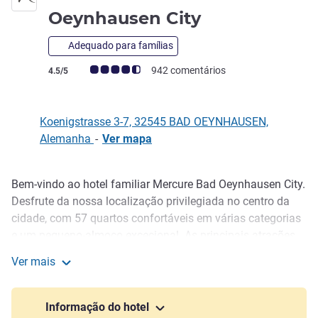
3 estrelas
Oeynhausen City
Adequado para famílias
Nota clientes Avis (Classificação ALL)
942 comentários
4.5/5
Koenigstrasse 3-7, 32545 BAD OEYNHAUSEN,
Alemanha
-
Ver mapa
Bem-vindo ao hotel familiar Mercure Bad Oeynhausen City.
Descrição
Desfrute da nossa localização privilegiada no centro da
cidade, com 57 quartos confortáveis em várias categorias
e um pequeno-almoço excecional. As principais atrações
estão a uma curta distância a pé, incluindo o GOP Varieté,
Ver mais
o spa Bali Therme e o parque termal desenhado por Lenné,
Mercure Hotel Bad Oeynhausen City
que apresenta as icónicas colunatas Wandelhalle e o
Kaiserpalais.
Informação do hotel