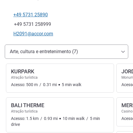
+49 5731 25890
Telefone
Fax
+49 5731 258999
E-mail de contacto
H2091@accor.com
Acesso e transporte
Arte, cultura e entretenimento (7)
KURPARK
JOR
Atração turística
Monume
Acesso:
500
m
/
0.31
mi
5
min
walk
Acess
BALI THERME
MER
Atração turística
Casino
Acesso:
1.5
km
/
0.93
mi
10
min
walk
/
5
min
Acess
drive