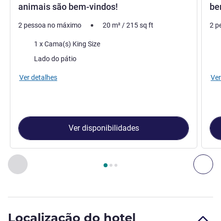
animais são bem-vindos!
be
2 pessoa no máximo
20
m²
/
215
sq ft
2 p
Cama
Ca
1 x Cama(s) King Size
Vistas:
Vist
Lado do pátio
Ver detalhes
Ver
Ver disponibilidades
Página
1
de
3
, Quarto 1 : Quarto Classic com 1 cama King Si
Anterior - Quarto
Seg
Localização do hotel