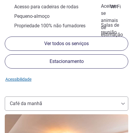
Aceitam-
Acesso para cadeiras de rodas
Wi-Fi
se
Pequeno-almoço
animais
Salas de
Propriedade 100% não fumadores
de
reunião
estimação
Ver todos os serviços
Estacionamento
Acessibilidade
Café da manhã
Ver detalhes