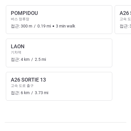
POMPIDOU
A26 
버스 정류장
고속 도
접근:
300
m
/
0.19
mi
3
min
walk
접근:
LAON
기차역
접근:
4
km
/
2.5
mi
A26 SORTIE 13
고속 도로 출구
접근:
6
km
/
3.73
mi