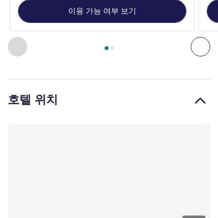
이용 가능 여부 보기
2
/
1
페이지
, 객실 1 : Standard Room with 1 double bed , 객실 2 
이전 - 객실
다음
호텔 위치