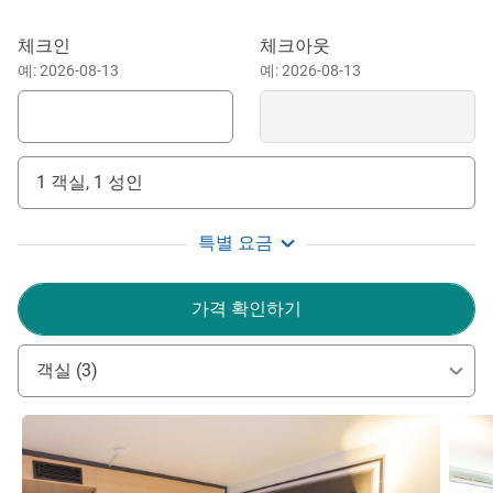
Caesar led the battle of Bibrax, Napoleon led his last fight
in 1814 until WW1. Laon has been at the heart of the
이 호텔 예약하기
체크인
체크아웃
events that marked France. Charlemagne made it a Royal
예: 2026-08-13
예: 2026-08-13
City and the capital of the Carolingian Empire. Surrounded
by mighty ramparts, Laon houses, besides the Cathedral
and its canonical district, 3 abbeys, 16 churches, 2
commanderies as well as the Royal Palace.
1 객실, 1 성인
7.5 miles from Center Parcs.
특별 요금
가격 확인하기
객실 (3)
세부 정보 보기
세부 