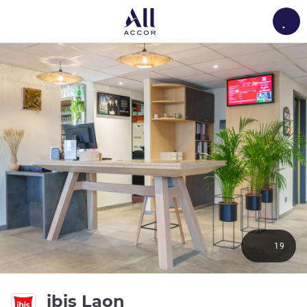
Load
19
3성
ibis Laon