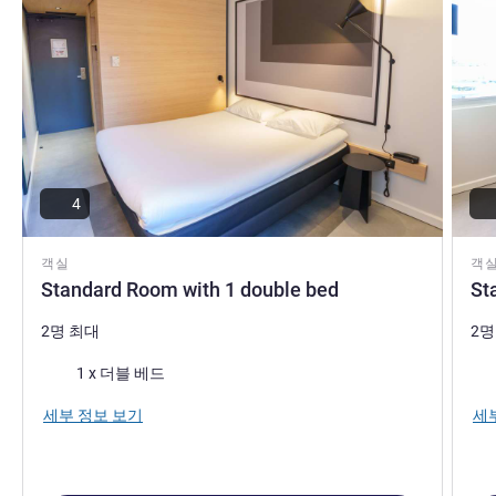
4
객실
객
Standard Room with 1 double bed
St
2명 최대
2명
침구
침
1 x 더블 베드
세부 정보 보기
세