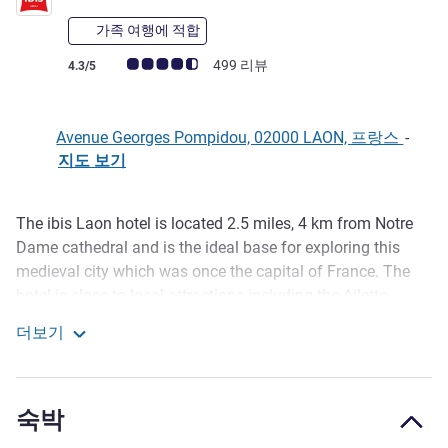
가족 여행에 적합
고객 평점 (ALL 평가)
499 리뷰
4.3/5
Avenue Georges Pompidou, 02000 LAON, 프랑스
-
지도 보기
The ibis Laon hotel is located 2.5 miles, 4 km from Notre
호텔설명
Dame cathedral and is the ideal base for exploring this
medieval city which was once the capital of France. The
hotel is close to local attractions including the Ailette
holiday park, the Chemin des Dames famous for its battle
더보기
in WW2 and the dragons cave. It offers 72 comfortable
ibis Laon
rooms with free WIFI, grill restaurant open daily, a bar area
and free parking.
숙박
Laon and French history have been linked for 2000 yrs.