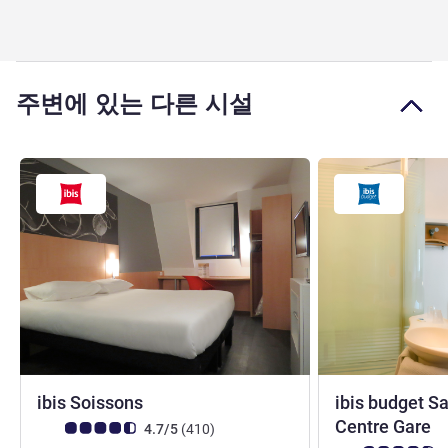
주변에 있는 다른 시설
3성
ibis Soissons
ibis budget S
2
Centre Gare
고객 평점 (ALL 평가)
리뷰
4.7/5
(410
)