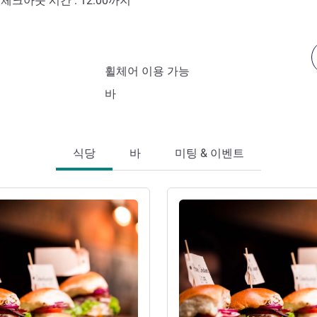
- 체크아웃 시간 :
12:00
까지
휠체어 이용 가능
바
식당
바
미팅 & 이벤트
세부 정보 보기