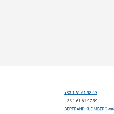
+33 1 61 61 98 09
전화
팩스
+33 1 61 61 97 99
E-mail
BERTRAND.KLEIMBERG@ac