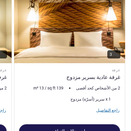
3
غرفة
غرفة
غرفة عادية بسرير مزدوج
غرف
2 من الأشخاص كحد أقصى
139
sq ft
/
13
m²
2 من الأشخاص كحد أقصى
فرش السرير
فرش 
1 x سرير (أسرّة) مزدوج
راجع التفاصيل
راجع