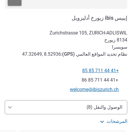
إيبيس ibis زيورخ أدليزويل
Zurichstrasse 105, ZURICH-ADLISWIL
8134
زيورخ
سويسرا
نظام تحديد المواقع العالمي (
GPS
):
47.32649, 8.52936
+41 44 711 85 85
الهاتف
فاكس
+41 44 711 85 86
تواصل معنا عبر البريد الإلكتروني
welcome@ibiszurich.ch
الوصول والتنقل
الوصول والنقل (8)
المرشحات