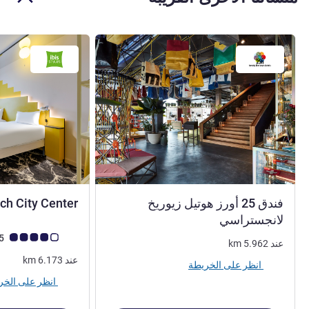
فندق 25 أورز هوتيل زيوريخ
ich City Center
4 نجوم
لانجستراسي
ملاحظة أراء العملاء (رأي
4.2/5
عند
5.962
km
عند
6.173
km
انظر على الخريطة
انظر على الخريطة