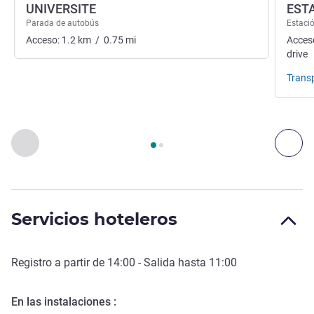
UNIVERSITE
ESTA
Parada de autobús
Estació
Acceso:
1.2
km
/
0.75
mi
Acces
drive
Trans
Página
1
de
2
, Acceso y transporte 1 :, Acceso y transporte 2 :
Anterior - Acceso y transporte
Sig
Servicios hoteleros
Registro a partir de
14:00
- Salida hasta
11:00
En las instalaciones