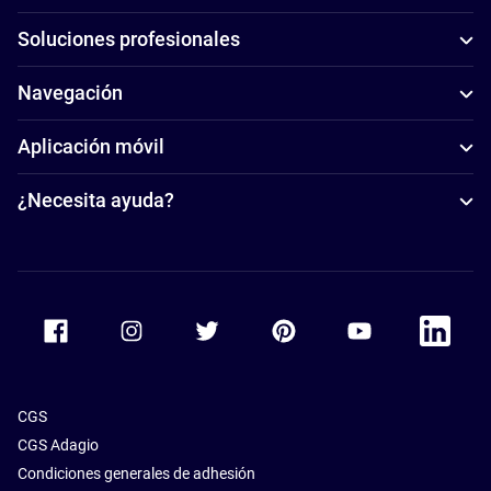
Soluciones profesionales
Navegación
Aplicación móvil
¿Necesita ayuda?
Accor Facebook
Accor Instagram
Accor Twitter
Accor Pinterest
Accor Youtube
Accor Li
CGS
CGS Adagio
Condiciones generales de adhesión