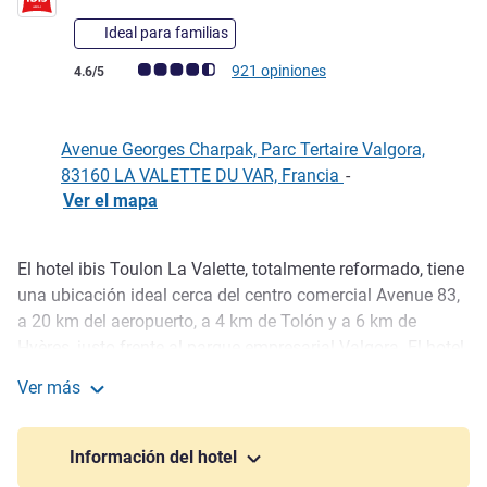
Ideal para familias
Nota de clientes de Avis (Clasificación de ALL)
921 opiniones
4.6/5
Avenue Georges Charpak, Parc Tertaire Valgora,
83160 LA VALETTE DU VAR, Francia
-
Ver el mapa
El hotel ibis Toulon La Valette, totalmente reformado, tiene
Descripción
una ubicación ideal cerca del centro comercial Avenue 83,
a 20 km del aeropuerto, a 4 km de Tolón y a 6 km de
Hyères, justo frente al parque empresarial Valgora. El hotel
ofrece habitaciones con aire acondicionado, la exclusiva
Ver más
cama Sweet Bed by ibis y WIFI gratuito. El restaurante del
ibis Toulon La Valette
hotel, Baieta, bar, 4 salas de reuniones, piscina y
aparcamiento gratuito a su disposición.
Información del hotel