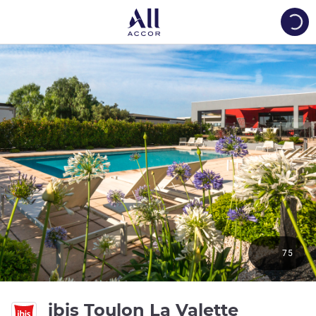
Load
75
3 estrell
ibis Toulon La Valette