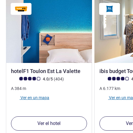
1 estrella
hotelF1 Toulon Est La Valette
ibis budget T
Nota de clientes de Avis (Clasificación de ALL)
opiniones
Nota de clientes d
4.0/5
(404
)
4
A
384
m
A
6.177
km
Ver en un mapa
Ver en un m
Ver el hotel
Ver