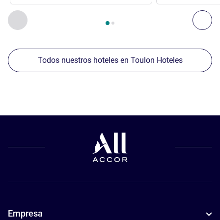
Página
1
de
2
, Nuestros establecimientos cercanos 1 :, Nuest
Anterior - Nuestros establecimientos cercanos
Sig
Todos nuestros hoteles en Toulon Hoteles
Empresa