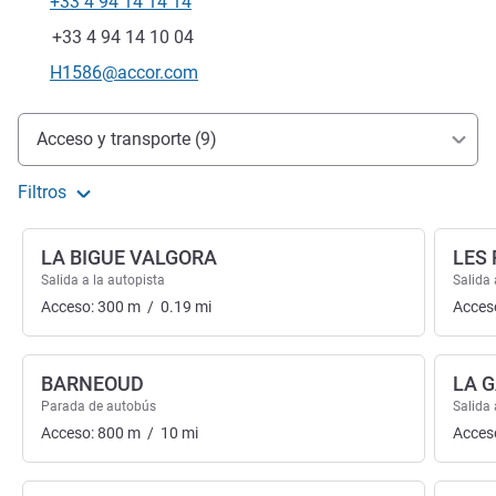
+33 4 94 14 14 14
Teléfono
Fax
+33 4 94 14 10 04
Correo electrónico de contacto
H1586@accor.com
Acceso y transporte
Acceso y transporte (9)
Filtros
LA BIGUE VALGORA
LES
Salida a la autopista
Salida 
Acceso:
300
m
/
0.19
mi
Acces
BARNEOUD
LA 
Parada de autobús
Salida 
Acceso:
800
m
/
10
mi
Acces