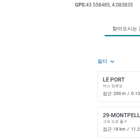
GPS
:
43.558485, 4.083835
호텔 접근 및 교통
찾아오시는 길
필터
LE PORT
버스 정류장
접근:
200
m
/
0.13
29-MONTPELL
고속 도로 출구
접근:
18
km
/
11.2