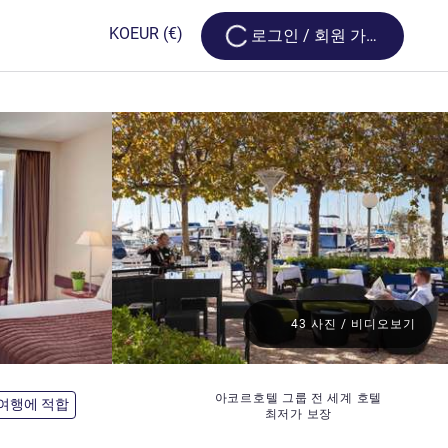
Loading...
KO
EUR
(€)
로그인 / 회원 가입
43 사진 / 비디오보기
아코르호텔 그룹 전 세계 호텔
여행에 적합
최저가 보장