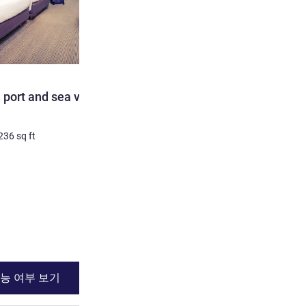
 port and sea view and
236
sq ft
능 여부 보기