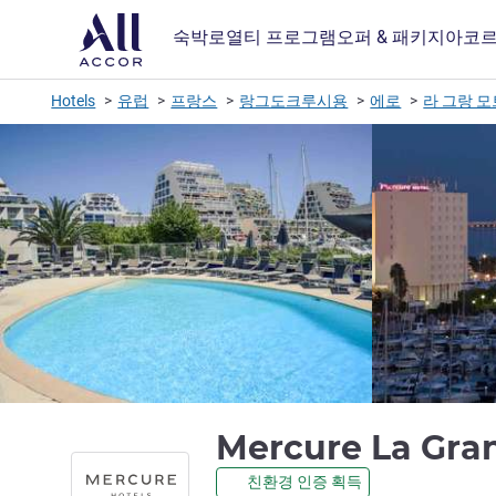
숙박
로열티 프로그램
오퍼 & 패키지
아코르
Hotels
유럽
프랑스
랑그도크루시용
에로
라 그랑 모
Mercure La Gra
친환경 인증 획득