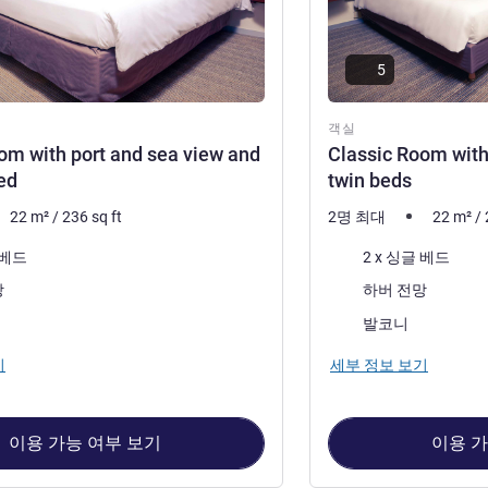
5
객실
om with port and sea view and
Classic Room with
ed
twin beds
22
m²
/
236
sq ft
2명 최대
22
m²
/
침구
 베드
2 x 싱글 베드
전망:
망
하버 전망
:
가장 많은 숙소:
발코니
기
세부 정보 보기
이용 가능 여부 보기
이용 가