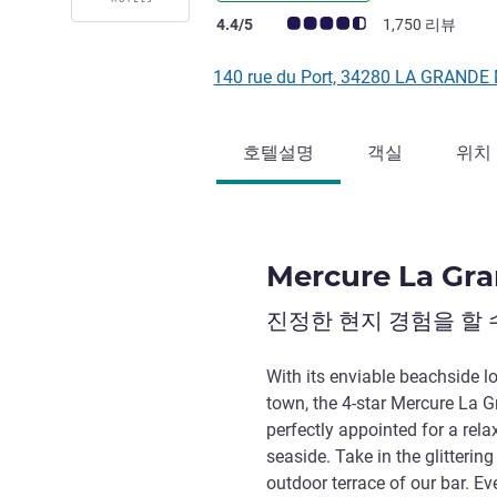
고객 평점 (ALL 평가)
4.4/5
1,750 리뷰
140 rue du Port, 34280 LA GRAN
호텔설명
객실
위치
Mercure La Gra
진정한 현지 경험을 할 
With its enviable beachside lo
town, the 4-star Mercure La G
perfectly appointed for a rela
seaside. Take in the glitterin
outdoor terrace of our bar. E