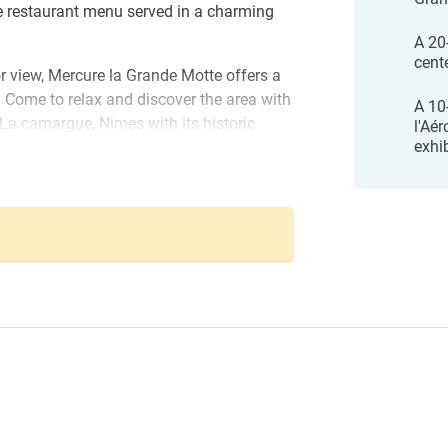
ble restaurant menu served in a charming
A 20
cent
or view, Mercure la Grande Motte offers a
. Come to relax and discover the area with
A 10
 La camargue, Nimes with its historic
l'Aér
exhi
a, Mercure La Grande Motte Port offers a
Port Hotel
a relaxing stay. Enjoy the unique charms
s in this area known as the Petite
ed cuisine of Southern