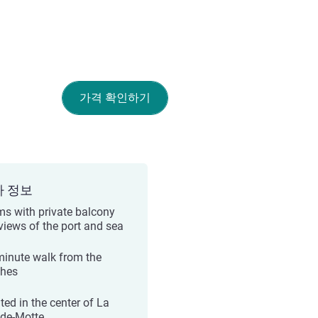
가격 확인하기
가 정보
s with private balcony
views of the port and sea
minute walk from the
hes
ted in the center of La
de-Motte