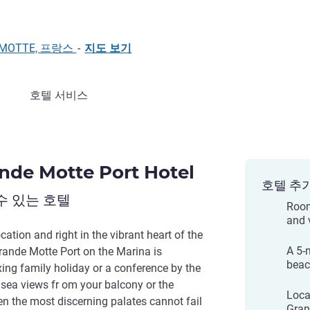
DE MOTTE, 프랑스
-
지도 보기
호텔 서비스
nde Motte Port Hotel
호텔 추
수 있는 호텔
Room
and 
cation and right in the vibrant heart of the
A 5-
rande Motte Port on the Marina is
beac
xing family holiday or a conference by the
g sea views fr om your balcony or the
Loca
ven the most discerning palates cannot fail
Gran