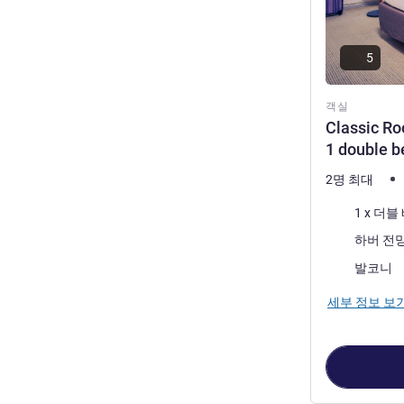
5
객실
Classic Ro
1 double b
2명 최대
침구
1 x 더블
전망:
하버 전
가장 많은 숙소
발코니
세부 정보 보