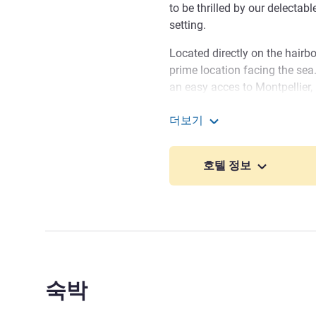
to be thrilled by our delecta
setting.
Located directly on the hairb
prime location facing the sea
an easy acces to Montpellier,
monuments.
더보기
Ideally situated on the Marin
Mercure La Grande Motte 
stunning seaside setting for 
호텔 정보
of the beautiful sandy beache
Camargue and the sun-drench
숙박