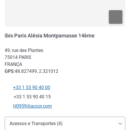
ibis Paris Alésia Montparnasse 14ème
49, rue des Plantes
75014
PARIS
FRANÇA
GPS
:
48.827499, 2.321012
+33 1 53 90 40 00
Telefone
Fax
+33 1 53 90 40 15
E-mail de contacto
H0959@accor.com
Acesso e transporte
Acessos e Transportes (4)