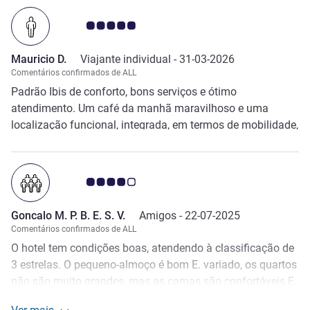
Nota clientes Avis 5.0/5
Mauricio D.
Viajante individual -
31-03-2026
Comentários confirmados de ALL
Padrão Ibis de conforto, bons serviços e ótimo
atendimento. Um café da manhã maravilhoso e uma
localização funcional, integrada, em termos de mobilidade,
ao melhor da cidade.
Nota clientes Avis 4.0/5
Goncalo M. P. B. E. S. V.
Amigos -
22-07-2025
Comentários confirmados de ALL
O hotel tem condições boas, atendendo à classificação de
3 estrelas. O pequeno-almoço é bom E. variado, os quartos
não são muito grandes, mas as camas são confortáveis E.
sendo que o único objetivo é descansar, estão muito bem.