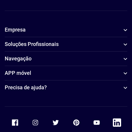
Empresa
Soluções Profissionais
Navegação
APP móvel
Precisa de ajuda?
Accor Facebook
Accor Instagram
Accor Twitter
Accor Pinterest
Accor Youtube
Accor Li