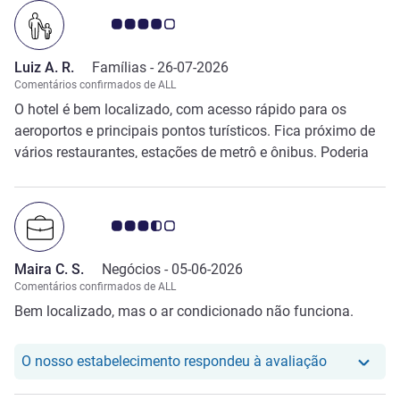
da estadia foi que havia barulhos à noite, de dentro do
Nota clientes Avis 4.0/5
hotel, penso que era de portas a bater, acordei várias
vezes.
Luiz A. R.
Famílias -
26-07-2026
Comentários confirmados de ALL
O hotel é bem localizado, com acesso rápido para os
aeroportos e principais pontos turísticos. Fica próximo de
vários restaurantes, estações de metrô e ônibus. Poderia
ter um frigobar no quarto e produtos de melhor qualidade
no banheiro. Embora seja padrão na Europa, a banheira é
absolutamente desnecessária e pouco prática.
Nota clientes Avis 3.5/5
Maira C. S.
Negócios -
05-06-2026
Comentários confirmados de ALL
Bem localizado, mas o ar condicionado não funciona.
O nosso hot
O nosso estabelecimento respondeu à avaliação