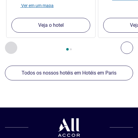
Ver em um mapa
Veja o hotel
Vej
Página
1
de
2
, Os nossos outros estabelecimentos nas proxim
Anterior - Os nossos outros estabelecimentos nas proxim
Seg
Todos os nossos hotéis em Hotéis em Paris