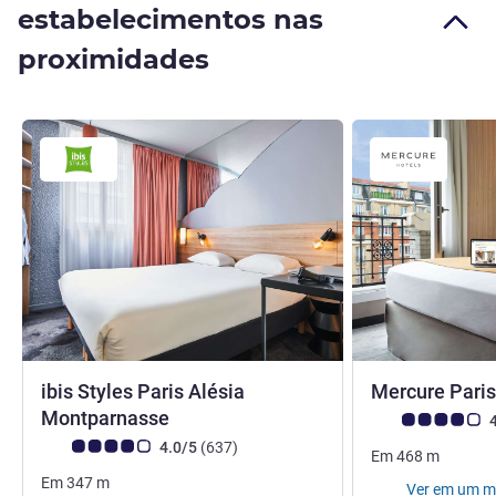
estabelecimentos nas
proximidades
ibis Styles Paris Alésia
Mercure Paris
3 estrelas
Montparnasse
Nota clientes Avi
4
Nota clientes Avis (Classificação ALL)
comentários
4.0/5
(637
)
Em
468
m
Em
347
m
Ver em um 