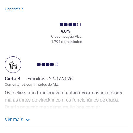
Saber mais
4.0/5
Classificação ALL
1.794 comentários
Nota clientes Avis 4.0/5
Carla B.
Famílias -
27-07-2026
Comentários confirmados de ALL
Os lockers não funcionavam então deixamos as nossas
malas antes do checkin com os funcionários de graça.
Quarto pequeno mas cama muito boa com ar
condicionado excelente. Não gostei que o chão ser uma
Ver mais
alcatifa, não é higiénico e as paredes tinham algumas
Ver mais sobre a avaliação a partir de Carla B.
manchas estranhas. Casa de banho decente. A pior parte