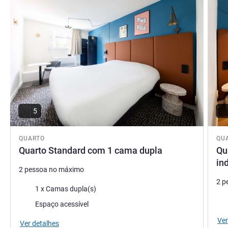
5
QUARTO
QU
Quarto Standard com 1 cama dupla
Qu
in
2 pessoa no máximo
2 p
Cama
1 x Camas dupla(s)
Ca
Espaço acessível
Ver
Ver detalhes