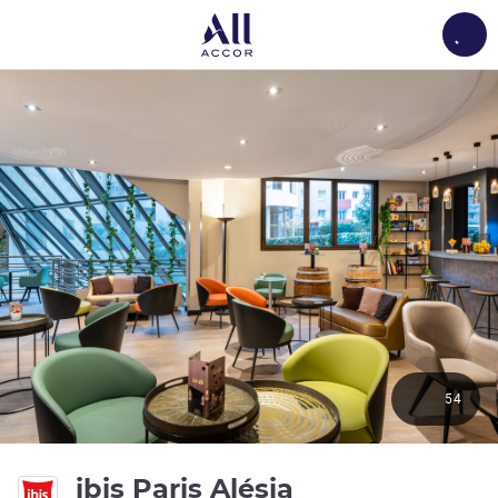
Load
54
ibis Paris Alésia