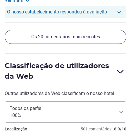
Ver mais
O Ar Condicionado estava avariado, mas a receção
Ver mais sobre a avaliação a partir de Goncalo M. P. B. E. 
forneceu, quando solicitado, ventiladores portáteis que
O nosso hot
O nosso estabelecimento respondeu à avaliação
permitiram ultrapassar o problema. No geral, a estadia
correu bem E. seguramente voltaria para este hotel, até
porque está perto de transportes públicos (9 minutos a pé
Os 20 comentários mais recentes
do metro E. com paragem de autocarro a 1 minuto do
hotel).
Classificação de utilizadores
da Web
Outros utilizadores da Web classificam o nosso hotel
Todos os perfis
100%
Localização
501 comentários
8.9/10