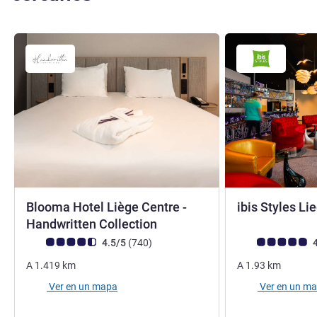
Blooma Hotel Liège Centre -
ibis Styles Li
4 estrellas
Handwritten Collection
Nota de clientes de Avis (Clasificación de ALL)
opiniones
Nota de clientes d
4.5/5
(740
)
4
A
1.419
km
A
1.93
km
Ver en un mapa
Ver en un m