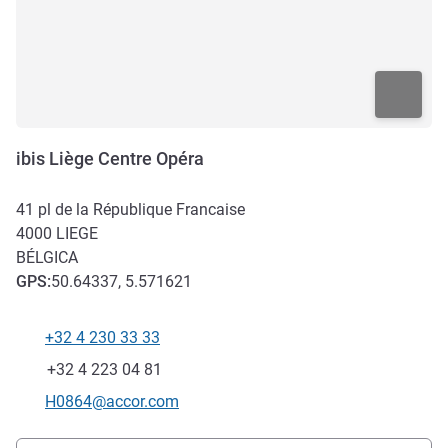
ibis Liège Centre Opéra
41 pl de la République Francaise
4000
LIEGE
BÉLGICA
GPS
:
50.64337, 5.571621
+32 4 230 33 33
Teléfono
Fax
+32 4 223 04 81
Correo electrónico de contacto
H0864@accor.com