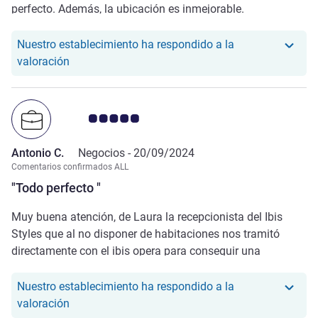
perfecto. Además, la ubicación es inmejorable.
Nuestro establecimiento ha respondido a la
Nuestro hotel ha respondido a la valoración de Mar
valoración
Nota de clientes de Avis 5.0/5
Antonio C.
Negocios -
20/09/2024
Comentarios confirmados ALL
"Todo perfecto "
Muy buena atención, de Laura la recepcionista del Ibis
Styles que al no disponer de habitaciones nos tramitó
directamente con el ibis opera para conseguir una
habitación, y muy bien atendido por el recepcionista del
Ibis opera. Muchas gracias.
Nuestro establecimiento ha respondido a la
Nuestro hotel ha respondido a la valoración de An
valoración