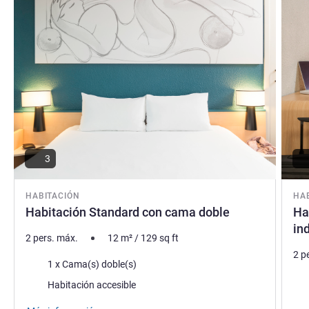
AUGUSTINE CHARON, Gestión hotelera
3
HABITACIÓN
HA
Habitación Standard con cama doble
Ha
in
2 pers. máx.
12
m²
/
129
sq ft
2 p
Ropa de cama
1 x Cama(s) doble(s)
Rop
Habitación accesible