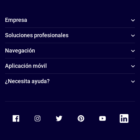
Empresa
Soluciones profesionales
Navegación
Aplicación móvil
¿Necesita ayuda?
Accor Facebook
Accor Instagram
Accor Twitter
Accor Pinterest
Accor Youtube
Accor Li