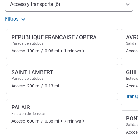
Acceso y transporte
Acceso y transporte (6)
Filtros
REPUBLIQUE FRANCAISE / OPERA
AVR
Parada de autobús
Salida 
Acceso:
100
m
/
0.06
mi
1
min
walk
Acces
SAINT LAMBERT
GUI
Parada de autobús
Estació
Acceso:
200
m
/
0.13
mi
Acces
Trans
PALAIS
Estación del ferrocarril
PON
Acceso:
600
m
/
0.38
mi
7
min
walk
Salida 
Acces