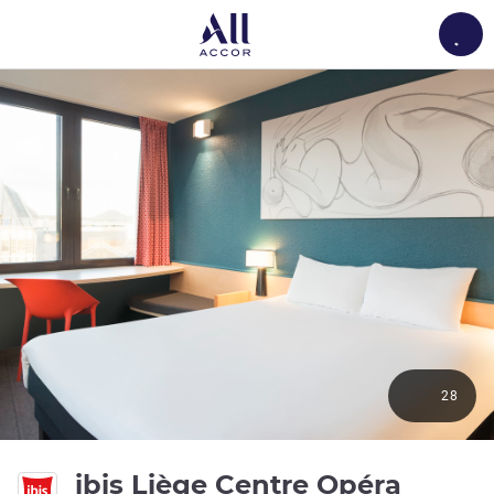
Load
28
3 estr
ibis Liège Centre Opéra