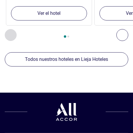
Ver el hotel
Ver
Página
1
de
2
, Nuestros establecimientos cercanos 1 :, Nuest
Anterior - Nuestros establecimientos cercanos
Sig
Todos nuestros hoteles en Lieja Hoteles