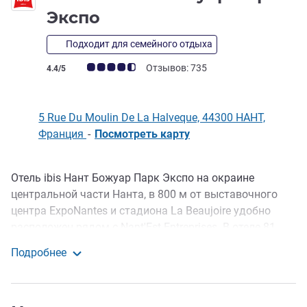
3 звезды
Экспо
Подходит для семейного отдыха
Примечание: отзывы клиентов (Рейтинг ALL)
Отзывов: 735
4.4/5
5 Rue Du Moulin De La Halveque, 44300 НАНТ,
Франция
-
Посмотреть карту
Отель ibis Нант Божуар Парк Экспо на окраине
Описание
центральной части Нанта, в 800 м от выставочного
центра ExpoNantes и стадиона La Beaujoire удобно
расположен рядом с Nant'Est Entreprises. В отеле 81
номер на 1-3 гостей с системой охлаждения воздуха,
Подробнее
также имеются смежные номера. Отдохните у себя на
ibis Нант Ла Божуар Парк Экспо
террасе или в Lucette Salon - нашей зоне отдыха с
баром и рестораном.