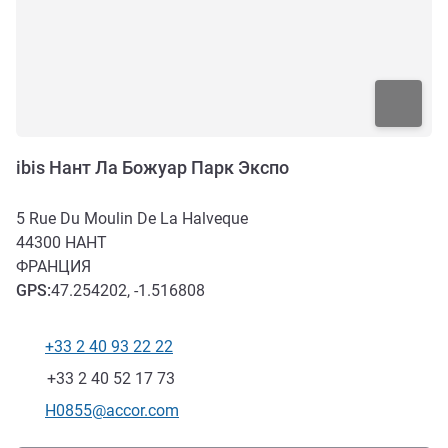
ibis Нант Ла Божуар Парк Экспо
5 Rue Du Moulin De La Halveque
44300
НАНТ
ФРАНЦИЯ
GPS
:
47.254202, -1.516808
+33 2 40 93 22 22
Телефон
Факс
+33 2 40 52 17 73
Контактный адрес электронной почты
H0855@accor.com