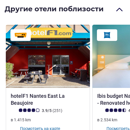
Другие отели поблизости
hotelF1 Nantes East La
Ibis budget N
1 звезда
Beaujoire
- Renovated h
Примечание: отзывы клиентов (Рейтинг ALL)
Отзывов
Примечание: отз
3.9/5
(251
)
4
в
1.415
km
в
2.534
km
Посмотреть на карте
Посмотреть 