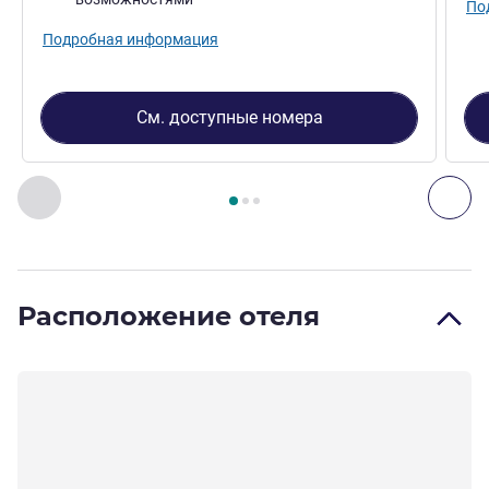
По
Подробная информация
См. доступные номера
Страница
1
из
3
, Номер 1 : Номер Standard с одной дву
Назад - Номер
Дал
Расположение отеля