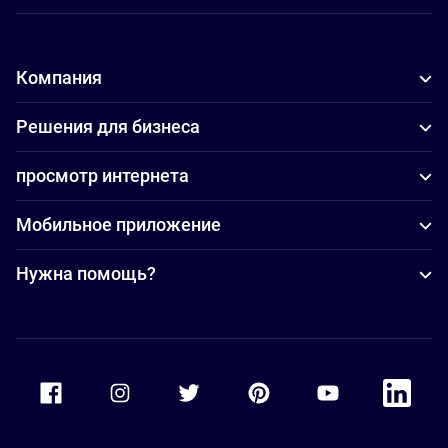
Компания
Решения для бизнеса
просмотр интернета
Мобильное приложение
Нужна помощь?
Accor Facebook
Accor Instagram
Accor Twitter
Accor Pinterest
Accor Youtube
Accor Li