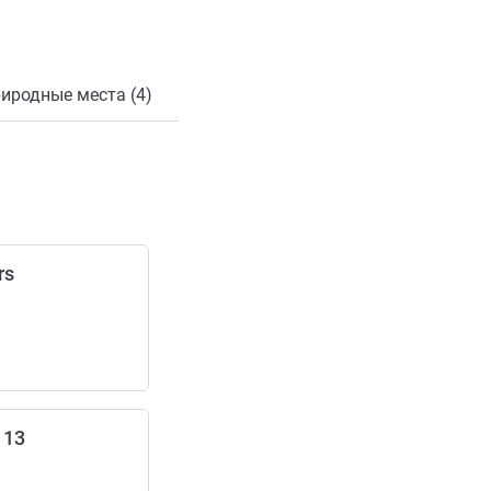
иродные места (4)
rs
 13