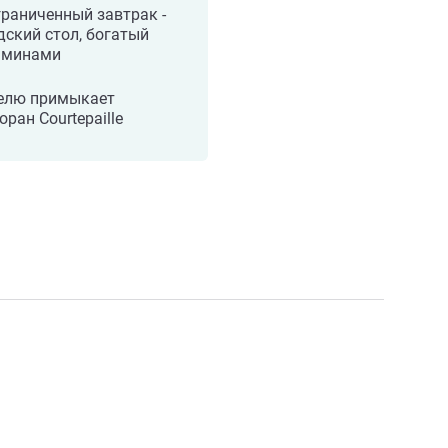
раниченный завтрак -
ский стол, богатый
аминами
телю примыкает
оран Courtepaille