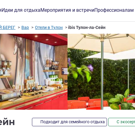
я
Идеи для отдыха
Мероприятия и встречи
Профессионалам
 БЕРЕГ
Вар
Отели в Тулон
ibis Тулон-ла-Сейн
3 звезды
Сейн
Подходит для семейного отдыха
С экосе
инг ALL)