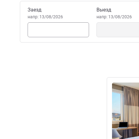
тенистой террасе.
Забронировать этот отель
Заезд
Выезд
William GENNARO Управлен
напр: 13/08/2026
напр: 13/08/2026
Подробная 