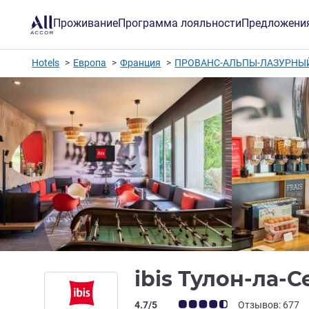
Проживание
Программа лояльности
Предложени
Hotels
Европа
Франция
ПРОВАНС-АЛЬПЫ-ЛАЗУРНЫЙ
ibis Тулон-ла-
Примечание: отзывы клиентов (Рейт
4.7/5
Отзывов: 677