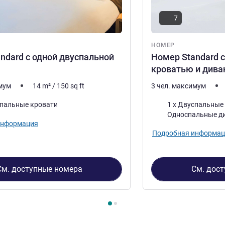
7
НОМЕР
ndard с одной двуспальной
Номер Standard с
кроватью и дива
имум
14
m²
/
150
sq ft
3 чел. максимум
Постель
спальные кровати
1 x Двуспальные кр
Односпальные д
информация
Подробная информац
См. доступные номера
См. дос
2
, Номер 1 : Номер Standard с одной двуспальной кроватью