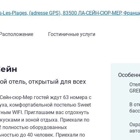
urs-Les-Plages, (adresse GPS), 83500 ЛА-СЕЙН-СЮР-МЕР, Фран
Расположение
Гостиничные услуги
Сейн
Особенн
й отель, открытый для всех
Отел
GRE
а-Сейн-сюр-Мер гостей ждут 63 номера с
В от
уха, комфортабельной постелью Sweet
бас
стным WIFI. Приглашаем вас отдохнуть
акусками и зоной отдыха. Приехали по
Охр
 2 полностью оборудованных
авто
ностью до 40 человек. Приехали по