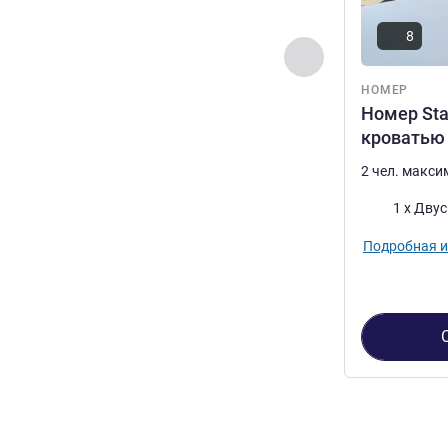
8
Назад - Номер
НОМЕР
Номер Sta
кроватью
2 чел. макс
Постель
1 x Дву
Подробная 
Страница
1
из