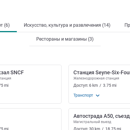
т (6)
Искусство, культура и развлечения (14)
Пр
Рестораны и магазины (3)
кзал SNCF
Станция Seyne-Six-Fou
танция
Железнодорожная станция
75
mi
Доступ:
6
km
/
3.75
mi
Транспорт
Автострада A50, съезд
Магистральный выезд
75
mi
Доступ:
30
km
/
18.75
mi