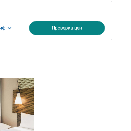
риф
Проверка цен
ия
Подробная информация