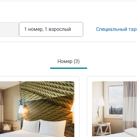
ие отелем
1 номер, 1 взрослый
Специальный та
Номер (3)
информация
Подробная информац