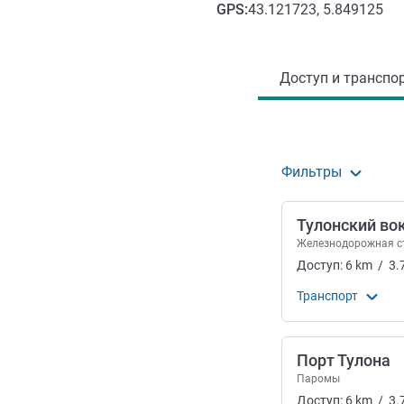
GPS
:
43.121723, 5.849125
Доступ и транспорт
Доступ и транспор
Фильтры
Тулонский во
Железнодорожная с
Доступ:
6
km
/
3.
Транспорт
Порт Тулона
Паромы
Доступ:
6
km
/
3.