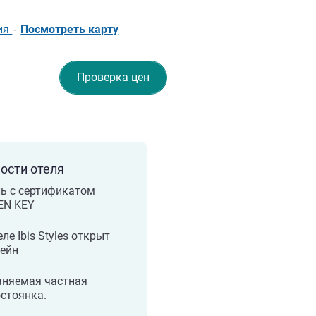
ция
-
Посмотреть карту
Проверка цен
ости отеля
ь с сертификатом
EN KEY
еле Ibis Styles открыт
сейн
аняемая частная
стоянка.