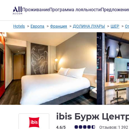
Проживание
Программа лояльности
Предложени
Hotels
Европа
Франция
ДОЛИНА ЛУАРЫ
ШЕР
О
ibis Бурж Цент
Примечание: отзывы клиентов (Рейт
4.6/5
Отзывов: 1 392