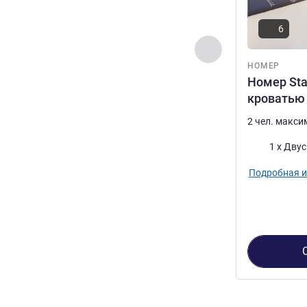
6
Назад - Номер
НОМЕР
Номер Sta
кроватью
2 чел. макс
Постель
1 x Дву
Подробная 
Страница
1
из