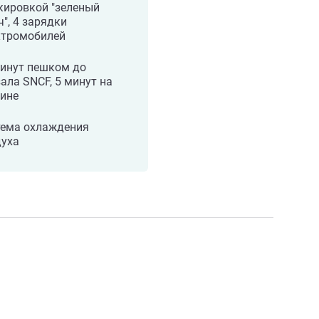
кировкой "зеленый
", 4 зарядки
ктромобилей
минут пешком до
ала SNCF, 5 минут на
ине
тема охлаждения
духа