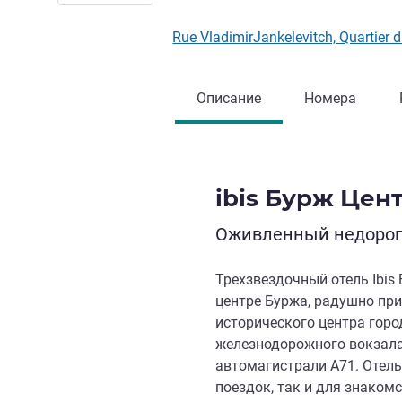
Rue VladimirJankelevitch, Quartie
Описание
Номера
ibis Бурж Цен
Оживленный недорого
Трехзвездочный отель Ibis
центре Буржа, радушно при
исторического центра город
железнодорожного вокзала
автомагистрали A71. Отель
поездок, так и для знаком