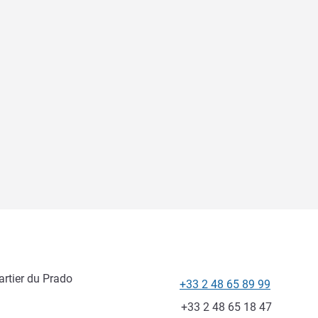
artier du Prado
+33 2 48 65 89 99
Телефон
Факс
+33 2 48 65 18 47