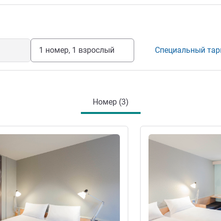
рается сделать ваше пребывание
ение отелем
1 номер, 1 взрослый
Специальный та
Номер (3)
информация
Подробная информац