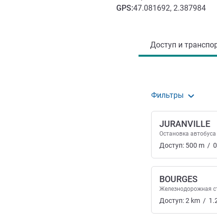
GPS
:
47.081692, 2.387984
Доступ и транспорт
Доступ и транспор
Фильтры
JURANVILLE
Остановка автобуса
Доступ:
500
m
/
0
BOURGES
Железнодорожная с
Доступ:
2
km
/
1.