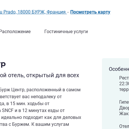
r du Prado, 18000 БУРЖ, Франция
-
Посмотреть карту
Расположение
Гостиничные услуги
тр
Особенн
й отель, открытый для всех
Рест
22:3
терр
 Бурж Центр, расположенный в самом
ветствует вас неподалеку от
Гипе
а, в 15 мин. ходьбы от
Двор
 SNCF и в 12 минутах езды от
Жака
 идеально подходит как для деловых
ства с Буржем. К вашим услугам
Отел