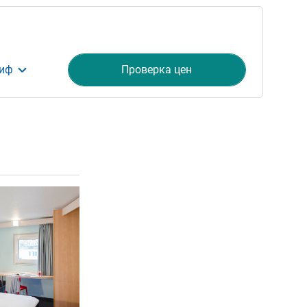
риф
Проверка цен
ия
Подробная информация