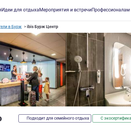
я
Идеи для отдыха
Мероприятия и встречи
Профессионалам
тели в Бурж
ibis Бурж Центр
3 звезды
р
Подходит для семейного отдыха
С экосертифик
инг ALL)