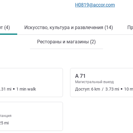
Контактный адрес электр
H0819@accor.com
т (4)
Искусство, культура и развлечения (14)
Пр
Рестораны и магазины (2)
A 71
Магистральный выезд
.31
mi
1
min
walk
Доступ:
6
km
/
3.73
mi
10
m
танция
25
mi