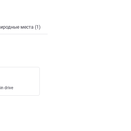
онной почты
иродные места (1)
in
drive