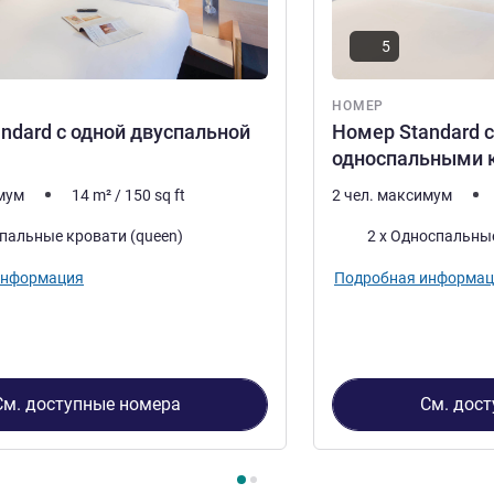
5
НОМЕР
ndard с одной двуспальной
Номер Standard 
односпальными 
имум
14
m²
/
150
sq ft
2 чел. максимум
Постель
спальные кровати (queen)
2 x Односпальны
информация
Подробная информац
См. доступные номера
См. дос
2
, Номер 1 : Номер Standard с одной двуспальной кроватью