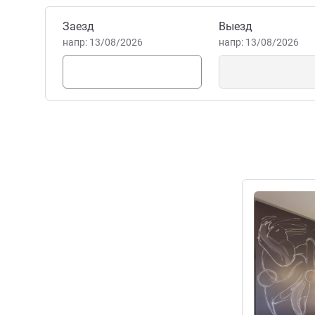
веке. Наша команда поста
Забронировать этот отель
Заезд
Выезд
незабываемым!
напр: 13/08/2026
напр: 13/08/2026
Alexandre LESCALE Управл
Подробная 