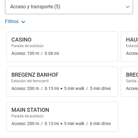
Acceso y transporte
Acceso y transporte (5)
Filtros
CASINO
HAU
Parada de autobús
Estació
Acceso:
100
m
/
0.06
mi
Acces
BREGENZ BANHOF
BRE
Estación del ferrocarril
Salida 
Acceso:
200
m
/
0.13
mi
5
min
walk
/
5
min
drive
Acces
MAIN STATION
Parada de autobús
Acceso:
200
m
/
0.13
mi
5
min
walk
/
6
min
drive