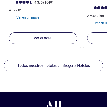
3,5 estrell
Nota de clientes de Avis (Clasificación de ALL)
opiniones
4.3/5
(1049
)
Nota de clien
A
329
m
A
9.649
km
Ver en un mapa
Ver en 
Ver el hotel
Todos nuestros hoteles en Bregenz Hoteles