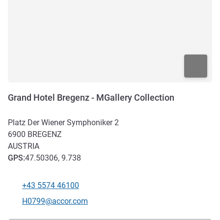
Grand Hotel Bregenz - MGallery Collection
Platz Der Wiener Symphoniker 2
6900
BREGENZ
AUSTRIA
GPS
:
47.50306, 9.738
+43 5574 46100
Teléfono
Correo electrónico de contacto
H0799@accor.com