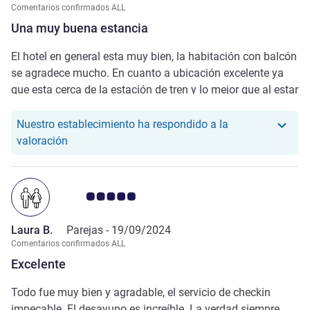
Comentarios confirmados ALL
Una muy buena estancia
El hotel en general esta muy bien, la habitación con balcón
se agradece mucho. En cuanto a ubicación excelente ya
que esta cerca de la estación de tren y lo mejor que al estar
cerca de lago te das unos buenos paseos. Por el personal
contenta me he quedado todos han sido atentos en todo
Nuestro establecimiento ha respondido a la
momento. Limpieza, comida y todo lo demás genial; yo por
Nuestro hotel ha respondido a la valoración de nul
valoración
mi parte quede satisfecha con todo.
Nota de clientes de Avis 5.0/5
Laura B.
Parejas -
19/09/2024
Comentarios confirmados ALL
Excelente
Todo fue muy bien y agradable, el servicio de checkin
impecable. El desayuno es increíble. La verdad siempre