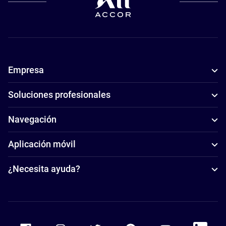
Empresa
Soluciones profesionales
Navegación
Aplicación móvil
¿Necesita ayuda?
Accor Facebook
Accor Instagram
Accor Twitter
Accor Pinterest
Accor Youtube
Accor Li