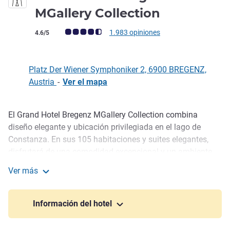
4 estrellas
MGallery Collection
Nota de clientes de Avis (Clasificación de ALL)
1.983 opiniones
4.6/5
Platz Der Wiener Symphoniker 2, 6900 BREGENZ,
Austria
-
Ver el mapa
El Grand Hotel Bregenz MGallery Collection combina
Descripción
diseño elegante y ubicación privilegiada en el lago de
Constanza. En sus 105 habitaciones y suites elegantes,
disfrutará de una comodidad excepcional y un ambiente
moderno. El restaurante DIVVY le deleitará con cocina
Ver más
regional francesa del alto nivel. Una amplia zona de
Grand Hotel Bregenz - MGallery Collection
bienestar con piscina, sauna y gimnasio, además de la
proximidad al Festival de Bregenz, la Kunsthaus y muchos
Información del hotel
destinos de excursión, hacen del hotel la opción ideal para
relajarse.