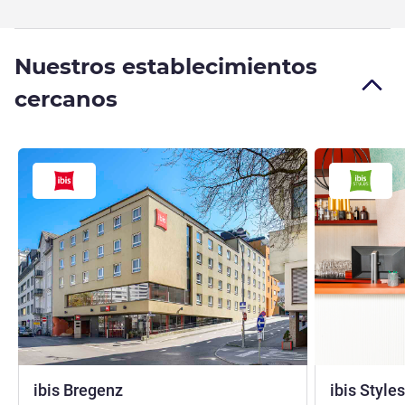
Nuestros establecimientos
cercanos
3 estrellas
ibis Bregenz
ibis Styl