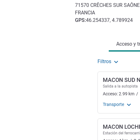
71570
CRÊCHES SUR SAÔNE
FRANCIA
GPS
:
46.254337, 4.789924
Acceso y transporte
Acceso y t
Filtros
MACON SUD N
Salida a la autopista
Acceso:
2.99
km
/
Transporte
MACON LOCH
Estación del ferrocarri