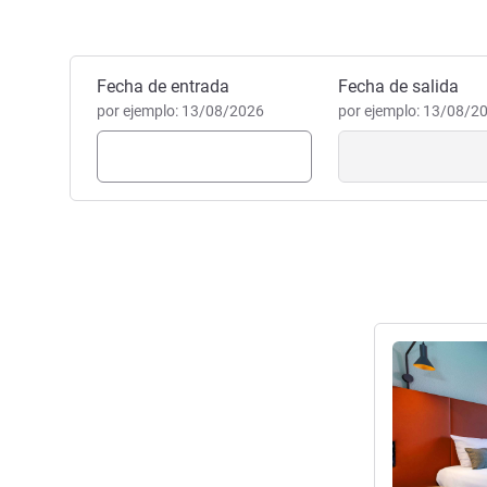
ayudarán durante su estancia
¡Hasta pronto!
EDITH MINGRET, Gestión hot
Reservar este hotel
Fecha de entrada
Fecha de salida
por ejemplo: 13/08/2026
por ejemplo: 13/08/2
Más informac