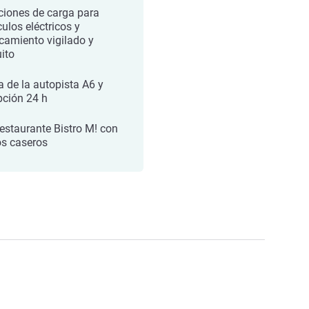
ciones de carga para
culos eléctricos y
camiento vigilado y
uito
a de la autopista A6 y
pción 24 h
restaurante Bistro M! con
os caseros