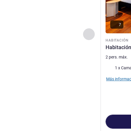
7
Anterior - Habitaci
HABITACIÓN
Habitación
2 pers. máx.
Ropa de cam
1 x Cama
Más informac