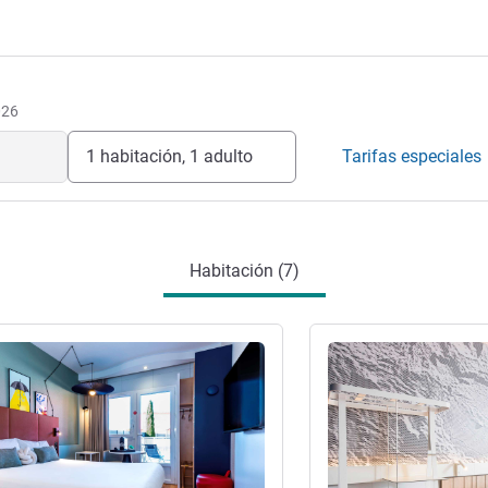
. Estamos deseando darle la bienvenida.
elera
026
1 habitación, 1 adulto
Tarifas especiales
Habitación (7)
ión
Más información