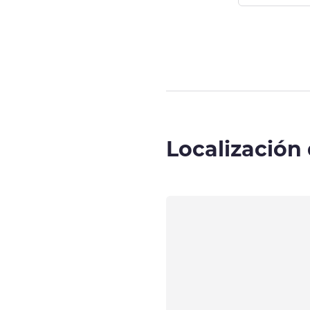
Página
1
de
4
, 
Localización 