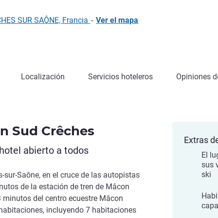
CHES SUR SAÔNE, Francia
-
Ver el mapa
Localización
Servicios hoteleros
Opiniones de
on Sud Crêches
Extras de
otel abierto a todos
El l
sus 
ski
s-sur-Saône, en el cruce de las autopistas
nutos de la estación de tren de Mâcon
Habi
3 minutos del centro ecuestre Mâcon
capa
 habitaciones, incluyendo 7 habitaciones