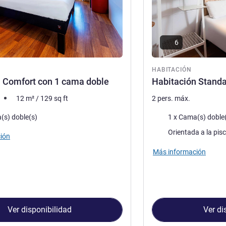
6
ón
HABITACIÓN
 Comfort con 1 cama doble
Habitación Stand
12
m²
/
129
sq ft
2 pers. máx.
a
Ropa de cama
(s) doble(s)
1 x Cama(s) doble
Views :
Orientada a la pis
ión
Más información
Ver disponibilidad
Ver di