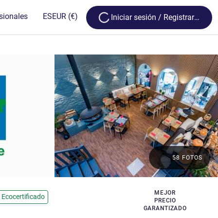
Loading...
sionales
ES
EUR
(€)
Iniciar sesión / Registrarse
58 FOTOS
MEJOR
Ecocertificado
PRECIO
GARANTIZADO