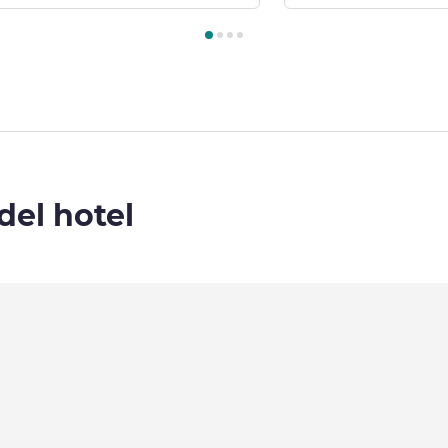
Habitación 1 : Habitación Comfort con 1 cama doble , Habitació
del hotel