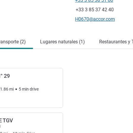
+33 3 85 36 51 60
Teléfono
Fax
+33 3 85 37 42 40
Correo electrónico de conta
H0670@accor.com
ransporte (2)
Lugares naturales (1)
Restaurantes y 
° 29
1.86
mi
5
min
drive
E TGV
l