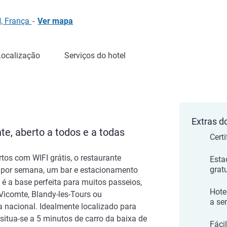
, França
-
Ver mapa
Localização
Serviços do hotel
Extras d
te, aberto a todos e a todas
Cert
tos com WIFI grátis, o restaurante
Esta
grat
as por semana, um bar e estacionamento
n é a base perfeita para muitos passeios,
Hote
Vicomte, Blandy-les-Tours ou
a s
a nacional. Idealmente localizado para
 situa-se a 5 minutos de carro da baixa de
Fáci