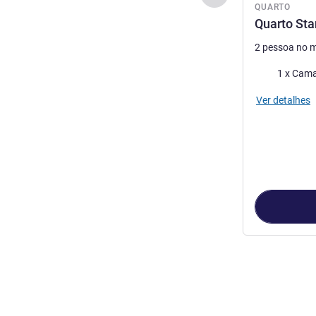
QUARTO
Quarto St
2 pessoa no 
Cama
1 x Cama
Ver detalhes
Página
1
de
2
, 