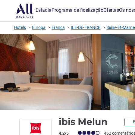
Estadia
Programa de fidelização
Ofertas
Os noss
Hotels
Europa
França
ILE-DE-FRANCE
Seine-Et-Marne
3 est
ibis Melun
E
Nota clientes Avis (Classificação ALL)
4.2/5
452 comentário