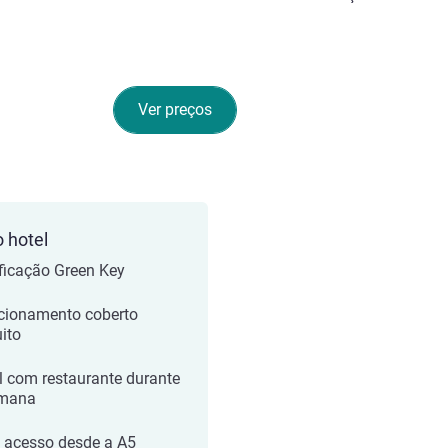
Ver preços
o hotel
ificação Green Key
cionamento coberto
uito
l com restaurante durante
emana
l acesso desde a A5