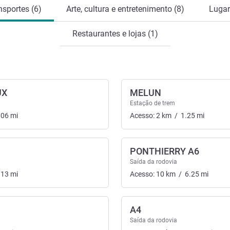
nsportes (6)
Arte, cultura e entretenimento (8)
Lugar
Restaurantes e lojas (1)
UX
MELUN
Estação de trem
.06
mi
Acesso:
2
km
/
1.25
mi
PONTHIERRY A6
Saída da rodovia
.13
mi
Acesso:
10
km
/
6.25
mi
A4
Saída da rodovia