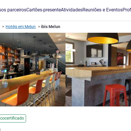
os parceiros
Cartões-presente
Atividades
Reuniões e Eventos
Prof
Hotéis em Melun
ibis Melun
relas
cocertificado
s