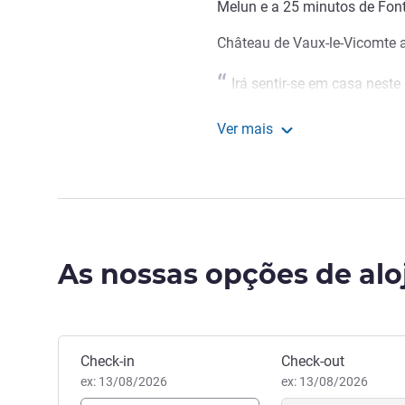
Melun e a 25 minutos de Fon
Château de Vaux-le-Vicomte a
Irá sentir-se em casa nest
simpática equipa promete ofe
Ver mais
MARINE COISMAN, Gestão ho
ibis Melun
As nossas opções de al
Reservar este hotel
Check-in
Check-out
ex: 13/08/2026
ex: 13/08/2026