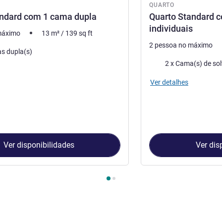
QUARTO
andard com 1 cama dupla
Quarto Standard 
individuais
máximo
13
m²
/
139
sq ft
2 pessoa no máximo
s dupla(s)
Cama
2 x Cama(s) de sol
Ver detalhes
Ver disponibilidades
Ver dis
Quarto 1 : Quarto Standard com 1 cama dupla , Quarto 2 : Quart