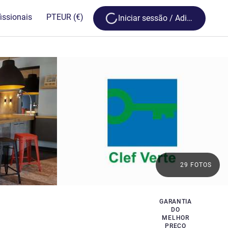
Loading...
issionais
PT
EUR
(€)
Iniciar sessão / Adira
29 FOTOS
GARANTIA
DO
MELHOR
PREÇO