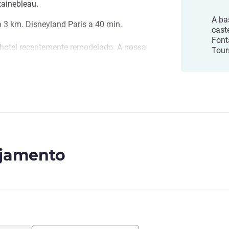
tainebleau.
A bas
 3 km. Disneyland Paris a 40 min.
cast
Font
e hotel recentemente remodelado. A nossa
Tour
recer-lhe uma estadia muito agradável!
teleira
ojamento