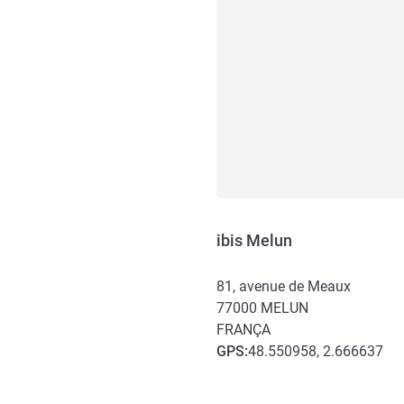
ibis Melun
81, avenue de Meaux
77000
MELUN
FRANÇA
GPS
:
48.550958, 2.666637
Acesso e transporte