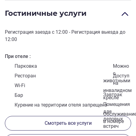
Гостиничные услуги
Регистрация заезда с
12:00
- Регистрация выезда до
12:00
При отеле
Парковка
Можно
с
Ресторан
Доступ
животными
на
Wi-Fi
инвалидном
Завтрак
Бар
кресле
Помещения
Курение на территории отеля запрещено
для
Обслуживани
деловых
в номере
Смотреть все услуги
встреч