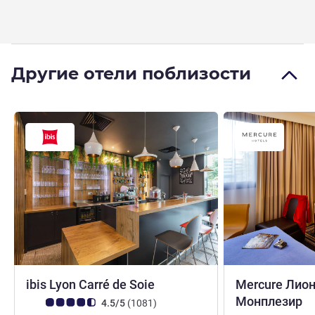
Другие отели поблизости
3 звезды
ibis Lyon Carré de Soie
Mercure Лио
4
Монплезир
Примечание: отзывы клиентов (Рейтинг ALL)
Отзывов
4.5/5
(1081
)