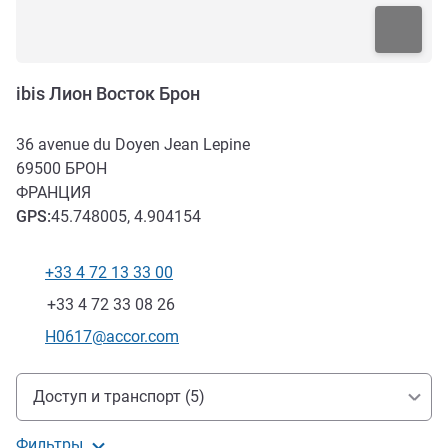
ibis Лион Восток Брон
36 avenue du Doyen Jean Lepine
69500
БРОН
ФРАНЦИЯ
GPS
:
45.748005, 4.904154
+33 4 72 13 33 00
Телефон
Факс
+33 4 72 33 08 26
Контактный адрес электронной почты
H0617@accor.com
Доступ и транспорт
Доступ и транспорт (5)
Фильтры