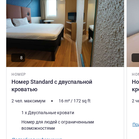
команда с радостью приветствует вас в Лионе.
Наслаждайтесь отелем с автостоянкой, удобно
расположенным рядом с основными магистралями.
Управление отелем
8
НОМЕР
НО
Номер Standard с двуспальной
Но
кроватью
кр
2 чел. максимум
16
m²
/
172
sq ft
2 ч
Постель
Пос
1 x Двуспальные кровати
Номер для людей с ограниченными
По
возможностями