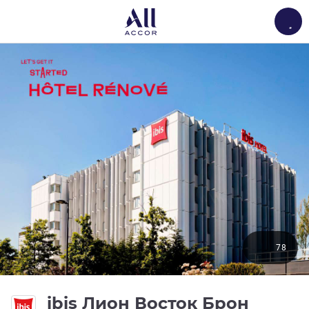
Load
78
3 зве
ibis Лион Восток Брон