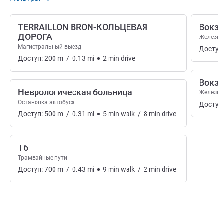
TERRAILLON BRON-КОЛЬЦЕВАЯ
Вок
ДОРОГА
Желез
Магистральный выезд
Досту
Доступ:
200
m
/
0.13
mi
2
min
drive
Вокз
Неврологическая больница
Желез
Остановка автобуса
Досту
Доступ:
500
m
/
0.31
mi
5
min
walk
/
8
min
drive
T6
Трамвайные пути
Доступ:
700
m
/
0.43
mi
9
min
walk
/
2
min
drive