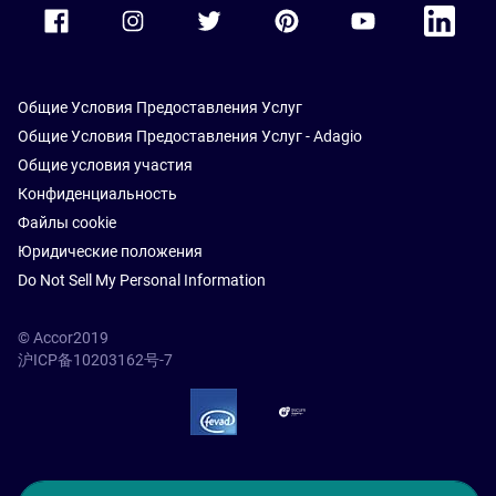
Accor Facebook
Accor Instagram
Accor Twitter
Accor Pinterest
Accor Youtube
Accor Li
Общие Условия Предоставления Услуг
Общие Условия Предоставления Услуг - Adagio
Общие условия участия
Конфиденциальность
Файлы cookie
Юридические положения
Do Not Sell My Personal Information
© Accor2019
沪ICP备10203162号-7
SSL Secure – globalSign