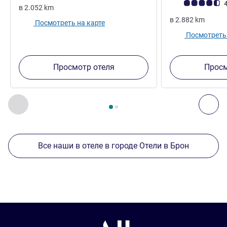
Примечание: отз
4
в
2.052
km
в
2.882
km
Посмотреть на карте
Посмотреть 
Просмотр отеля
Просм
Страница
1
из
2
, Другие отели поблизости 1 :, Другие оте
Назад - Другие отели поблизости
Дал
Все наши в отеле в городе Отели в Брон