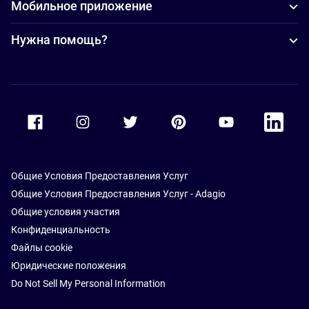
Мобильное приложение
Нужна помощь?
Accor Facebook
Accor Instagram
Accor Twitter
Accor Pinterest
Accor Youtube
Accor Li
Общие Условия Предоставления Услуг
Общие Условия Предоставления Услуг - Adagio
Общие условия участия
Конфиденциальность
Файлы cookie
Юридические положения
Do Not Sell My Personal Information