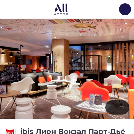
Load
41
3 
ibis Лион Вокзал Парт-Дьё