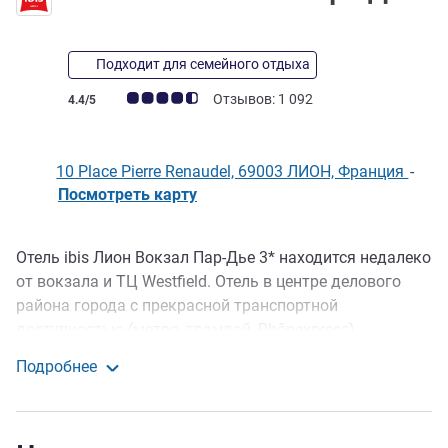
Подходит для семейного отдыха
Примечание: отзывы клиентов (Рейтинг ALL)
Отзывов: 1 092
4.4/5
10 Place Pierre Renaudel, 69003 ЛИОН, Франция
-
Посмотреть карту
Отель ibis Лион Вокзал Пар-Дье 3* находится недалеко
Описание
от вокзала и ТЦ Westfield. Отель в центре делового
района города с прекрасной транспортной
доступностью (метро, трамвай, Rhônexpress)
находится недалеко от Роны, в 15 минутах ходьбы от
Подробнее
центра. В отеле 144 номера с системой охлаждения
ibis Лион Вокзал Парт-Дьё
воздуха. Припарковать автомобиль можно на нашей
автостоянке (платно). Приглашаем вас отдохнуть в