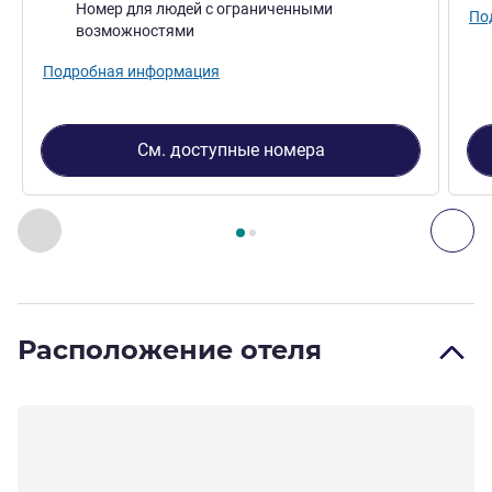
Номер для людей с ограниченными
По
возможностями
Подробная информация
См. доступные номера
Страница
1
из
2
, Номер 1 : Номер Standard с 1 двуспаль
Назад - Номер
Дал
Расположение отеля