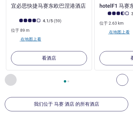
2 星
宜必思快捷马赛东欧巴涅港酒店
hotelF1 
客户意见评级 (ALL
3
客户意见评级 (ALL 评级)
评论
4.1/5
(59
)
位于
2.63
km
位于
89
m
在地图上看
在地图上看
看酒店
第
1
页，共
2
页
, 我们在附近的其他酒店 1 :, 我们在附近的其他酒
上一个 - 我们在附近的其他酒店
下
我们位于 马赛 酒店 的所有酒店