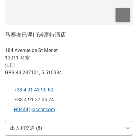
马赛奥巴涅门诺富特酒店
184 Avenue de St Menet
13011
马塞
法国
GPS
:
43.287101, 5.510384
+33 4 91 43 90 60
电话
传真
+33 4 91 27 06 74
联系电子邮件
H0444@accor.com
抵达和交通
出入和交通 (8)