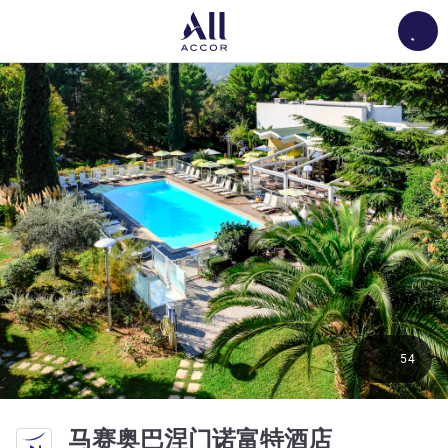
Load
54
4 星
马赛奥巴涅门诺富特酒店