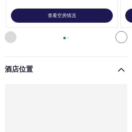
查看空房情况
第
1
页，共
2
页
, 客房 1 : 经典房 - 配备 1 张双人床和 1 张
上一个 - 客房
下一
酒店位置