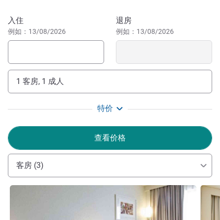
们的餐厅享用主厨制作的当地风味新鲜时令美食。您还可以
享用丰盛的自助早餐。酒店酒吧也欢迎您前来放松（弹球游
预订此酒店
入住
退房
戏、桌上足球、飞镖）。
例如：13/08/2026
例如：13/08/2026
探索充满活力、阳光明媚的马赛。参观老港、加德圣母院和
Calanques。品尝马赛鱼汤，玩法式滚球，阅读马塞尔·帕尼
奥尔的著作。简而言之，沉浸在当地文化氛围中！
1 客房, 1 成人
欢迎光临诺富特马赛东部欧巴涅门酒店！酒店环境温馨现
代，是商务和休闲住宿的理想选择。酒店设有泳池和美味餐
特价
厅，还提供个性化的服务，欢迎您前来体验。祝您入住愉
快！
查看价格
Régis KOCH 酒店管理
客房 (3)
请参阅详情
请参