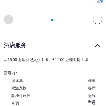
运输
第
1
页，共
2
页
, 出入和交通 1 :, 出入和交通 2 :
上一个 - 出入和交通
下一
酒店服务
从
15:00
办理登记入住手续 - 从
11:00
办理退房手续
酒店内
游泳池
停车
欢迎宠物
餐厅
轮椅可通行
无线
网络
空调
早餐