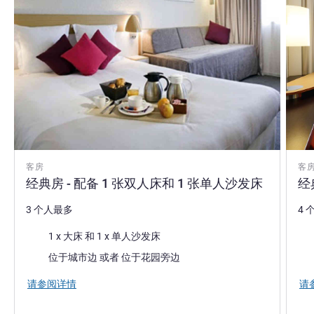
客房
客
经典房 - 配备 1 张双人床和 1 张单人沙发床
经
3 个人最多
4 
床上用品
床
1 x 大床 和 1 x 单人沙发床
景色:
景色
位于城市边 或者 位于花园旁边
请参阅详情
请