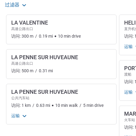
过滤器
LA VALENTINE
HEL
高速公路出口
直升机
访问:
300
m
/
0.19
mi
10
min
drive
访问:
运输
LA PENNE SUR HUVEAUNE
高速公路出口
PORT
访问:
500
m
/
0.31
mi
渡船
访问:
LA PENNE SUR HUVEAUNE
运输
公共汽车站
访问:
1
km
/
0.63
mi
10
min
walk
/
5
min
drive
MAR
运输
火车站
访问: