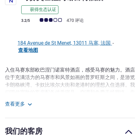
获得生态认证
客户意见评级 (ALL 评级)
470 评论
3.2/5
184 Avenue de St Menet, 13011 马塞, 法国
-
查看地图
入住马赛东部欧巴涅门诺富特酒店，感受马赛的魅力。酒店
描述
位于充满活力的马赛市和风景如画的普罗旺斯之间，是游览
卡朗格峡湾、卡奴比埃尔大街和老港时的理想入住选择。我
们现代宽敞的客房配备优质寝具、空调和免费无线网络，非
常舒适。我们酒店是商务旅行或度假的理想入住选择，立即
查看更多
预订吧！
马赛奥巴涅门诺富特酒店
每间客房都旨在为您提供舒适放松的体验，均配备功能齐全
的办公区和带 Chromecast 的大电视。酒店还提供各种高端
我们的客房
设施，包括室外游泳池和设施齐全的会议室。 您可以在我