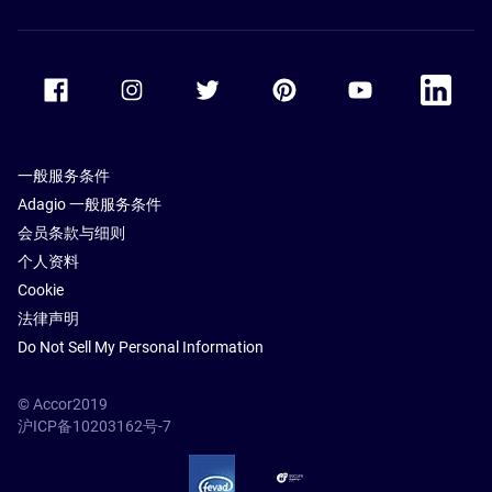
Accor Facebook
Accor Instagram
Accor Twitter
Accor Pinterest
Accor Youtube
Accor Li
一般服务条件
Adagio 一般服务条件
会员条款与细则
个人资料
Cookie
法律声明
Do Not Sell My Personal Information
© Accor2019
沪ICP备10203162号-7
SSL Secure – globalSign