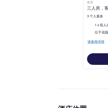
客房
三人房，客
3 个人最多
床上用品
1 x 双人
景色:
位于花
请参阅详情