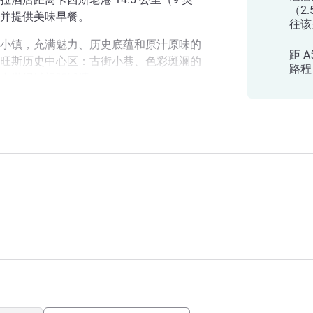
（2
并提供美味早餐。
往该
小镇，充满魅力、历史底蕴和原汁原味的
距 A
旺斯历史中心区：古街小巷、色彩斑斓的
路程
中世纪城门和城墙。
普罗旺斯。在住宿期间，您可以充分享受
思快捷酒店
丽的卡朗格峡湾和海滩、圣博姆山和马赛
桑拿在这里等您