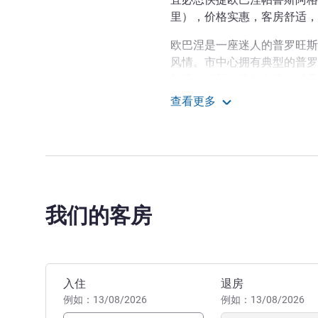
里），价格实惠，客房舒适，
欧巴涅是一座迷人的普罗旺斯
风情。市中心拥有典型的普罗
外墙、绿荫掩映的广场，以及
查看更多
我们的团队热烈欢迎您前来
欧巴涅帕鲁斯阿格拉宜必
您的时间，欣赏卡西斯雄伟壮
旧港。薰衣草、蝉和圣诞节的
Marco Soldano 酒店管理
我们的客房
预订此酒店
入住
退房
例如：13/08/2026
例如：13/08/2026