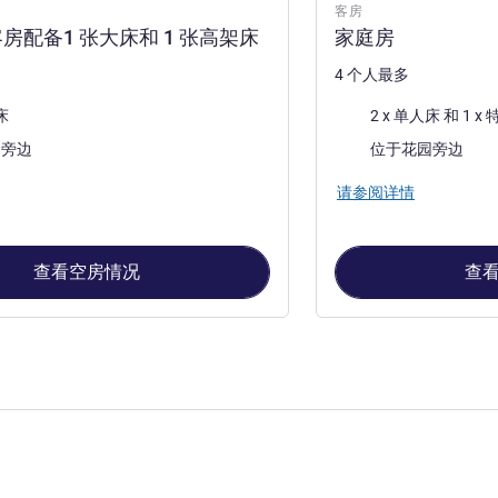
客房
房配备1 张大床和 1 张高架床
家庭房
4 个人最多
床上用品
床
2 x 单人床 
景色:
园旁边
位于花园旁边
请参阅详情
查看空房情况
查