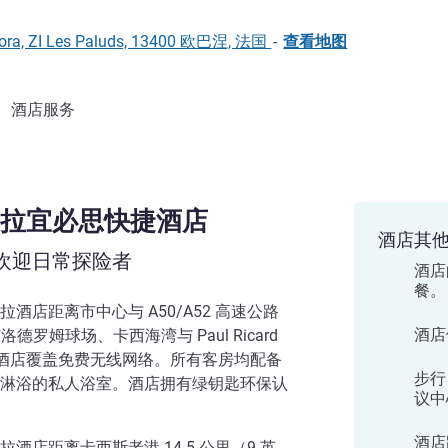
 Agora, ZI Les Paluds, 13400 欧巴涅, 法国
-
查看地图
酒店服务
拉宜必思快捷酒店
酒店其
欢迎日常探险者
酒店
餐。
酒店距离市中心与 A50/A52 高速公路
酒店
德罗姆球场、卡西海湾与 Paul Ricard
个酒店覆盖免费无线网络。所有客房均配备
步行 
淋浴的私人浴室。酒店拥有绿钥匙环保认
议中
酒店
店距离卡西斯老港 14.5 公里（9 英