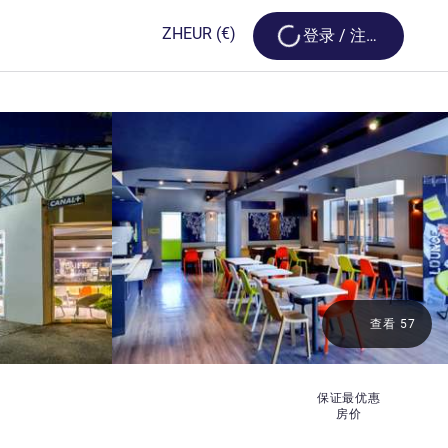
Loading...
ZH
EUR
(€)
登录 / 注册
查看 57
保证最优惠
房价