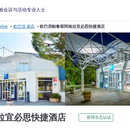
验
会议与活动
专业人士
hône
欧巴涅 酒店
欧巴涅帕鲁斯阿格拉宜必思快捷酒店
2 星
拉宜必思快捷酒店
获得生态认证