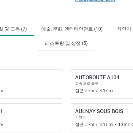
 및 교통 (7)
예술, 문화, 엔터테인먼트 (10)
자연이 
레스토랑 및 상점 (5)
AUTOROUTE A104
고속 도로 출구
mi
접근:
5
km
/
3.13
mi
1
AULNAY SOUS BOIS
 교통
기차역
mi
접근:
5
km
/
3.11
mi
10
min
d