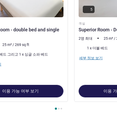
5
객실
oom - double bed and single
Superior Room - D
2명 최대
25
m²
/
25
m²
/
269
sq ft
침구
1 x 더블 베드
1 x 더블 베드 그리고 1 x 싱글 소파 베드
세부 정보 보기
기
이용 가능 여부 보기
이용 가
1 : Standard Room - double bed and single sofa bed , 객실 2 : S