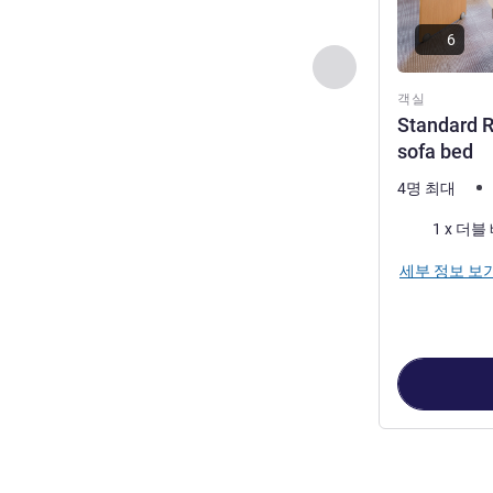
6
이전 - 객실
객실
Standard R
sofa bed
4명 최대
침구
세부 정보 보
3
/
1
페이지
, 객실 