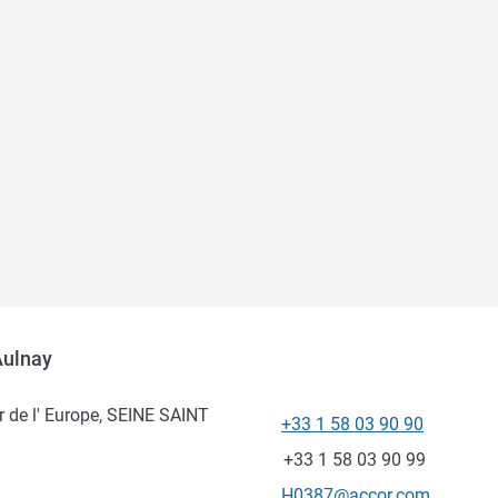
Aulnay
r de l' Europe, SEINE SAINT
+33 1 58 03 90 90
전화
팩스
+33 1 58 03 90 99
E-mail
H0387@accor.com