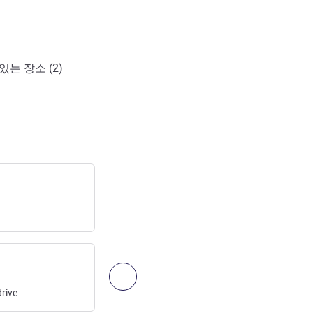
있는 장소 (2)
RER B AULNAY SOUS BOIS
기차역
접근:
10
km
/
6.25
mi
다음 - 찾아오시는 길 및 교통
rive