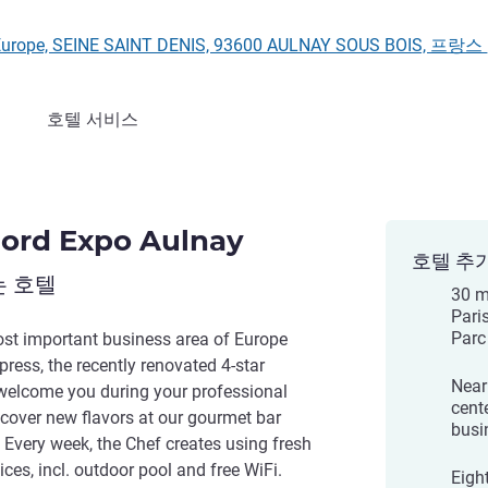
 l' Europe, SEINE SAINT DENIS, 93600 AULNAY SOUS BOIS, 프랑스
호텔 서비스
Nord Expo Aulnay
호텔 추
는 호텔
30 m
Pari
Parc
ost important business area of Europe
press, the recently renovated 4-star
Near 
 welcome you during your professional
cent
cover new flavors at our gourmet bar
busi
. Every week, the Chef creates using fresh
ces, incl. outdoor pool and free WiFi.
Eigh