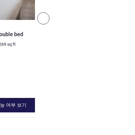
5
다음 - 객실
객실
ouble bed
Superior Room with doubl
single sofa bed
269
sq ft
4명 최대
25
m²
/
269
sq ft
침구
1 x 더블 베드 그
세부 정보 보기
능 여부 보기
이용 가능 여부
uperior Room - Double bed