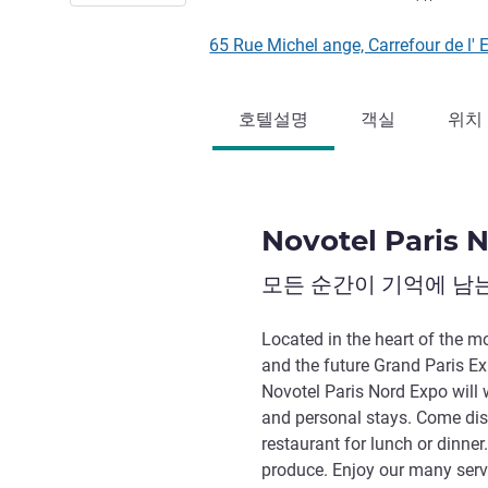
65 Rue Michel ange, Carrefour de
호텔설명
객실
위치
Novotel Paris 
모든 순간이 기억에 남
Located in the heart of the m
and the future Grand Paris Ex
Novotel Paris Nord Expo will
and personal stays. Come dis
restaurant for lunch or dinner
produce. Enjoy our many servi