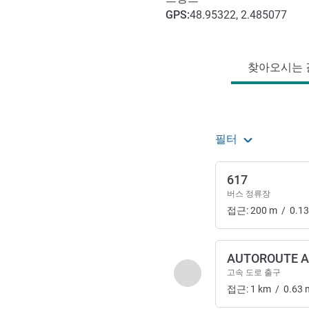
GPS
:
48.95322, 2.485077
호텔 접근 및 교통
찾아오시는 길
필터
617
버스 정류장
접근:
200
m
/
0.13
AUTOROUTE A
이전 - 찾아오시는 길 및
고속 도로 출구
접근:
1
km
/
0.63