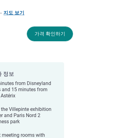
-
지도 보기
가격 확인하기
가 정보
inutes from Disneyland
s and 15 minutes from
 Astérix
the Villepinte exhibition
er and Paris Nord 2
ness park
t meeting rooms with