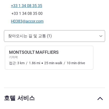
+33 1 34 08 35 35
전화
팩스
+33 1 34 08 35 00
E-mail
H0383@accor.com
호텔 접근 및 교통
찾아오시는 길 및 교통 (1)
MONTSOULT MAFFLIERS
기차역
접근:
3
km
/
1.86
mi
25
min
walk
/
10
min
drive
호텔 서비스