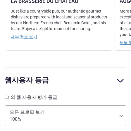
LA BRASSERIE DU CHATEAU
AUG
Just like a countryside pub, our authentic gourmet
More t
dishes are prepared with local and seasonal products
excep
by our Northern French chef, Benjamin Coint, and his
of a p
team. Enjoy a delightful moment for sharing.
the gu
your t
세부 정보 보기
세부 
웹사용자 등급
그 외 웹 사용자 평가 등급
모든 프로필 보기
100%