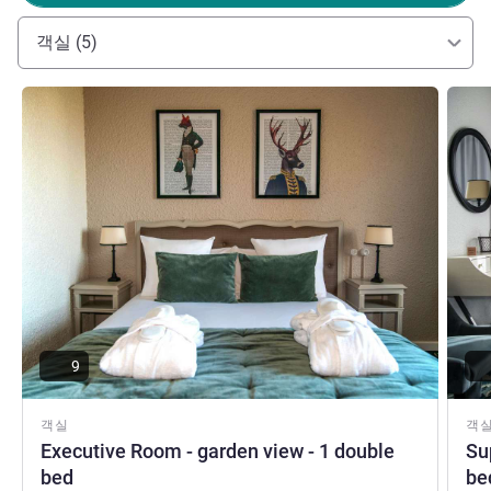
destination! We offer you an authentic break in the
countryside, far from the busy city life. The ideal place for
객실 (5)
a seminar or a quiet weekend near Paris, welcome to our
country house.
세부 정보 보기
세부 
Guy Richaudeau 호텔 관리
9
객실
객
Executive Room - garden view - 1 double
Su
bed
be