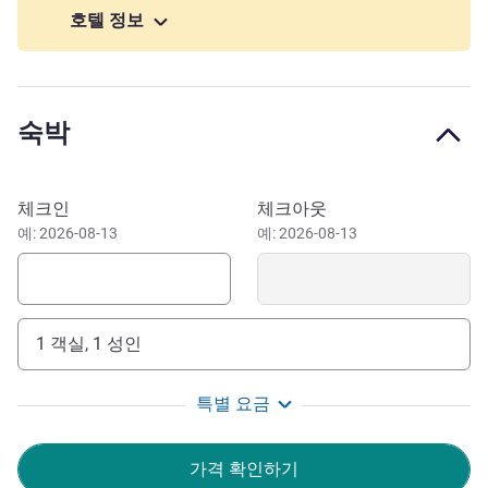
outdoor hammocks.
호텔 정보
Children are also spoiled with their own playground.
On Sunday mornings, after a generous brunch, discover
Les Écuries du château and the forest during a horseback
숙박
ride.
Looking for culture after having enjoyed nature? 22 km
away, the unavoidable castle of Chantilly & the library of
이 호텔 예약하기
체크인
체크아웃
the Duke of Aumal. To work on your swing, go to the Golf
예: 2026-08-13
예: 2026-08-13
de l'Isle Adam. The surroundings are full of treasures such
as the House of Van Gogh, the castle of Écouen or the
state forest of Montmorency
3 km from Montsoult-Maffliers station, the estate is off the
1 객실, 1 성인
A1 and N104, and less than 30 minutes from Parc Asterix,
Roissy-CDG and the Bourget Exhibition Center. Disneyland
특별 요금
is less than an hour away.
More than a hotel, Le Domaine de Maffliers is a
가격 확인하기