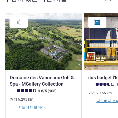
Domaine des Vanneaux Golf &
ibis budget l
4성
Spa - MGallery Collection
고객 평점 (ALL 평
3
고객 평점 (ALL 평가)
리뷰
4.6/5
(908
)
거리
7.166
km
거리
6.293
km
지도에서 보
지도에서 보아라.