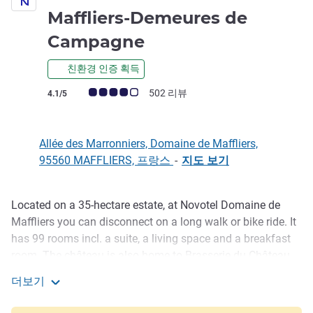
Maffliers-Demeures de
4성
Campagne
친환경 인증 획득
고객 평점 (ALL 평가)
502 리뷰
4.1/5
Allée des Marronniers, Domaine de Maffliers,
95560 MAFFLIERS, 프랑스
-
지도 보기
Located on a 35-hectare estate, at Novotel Domaine de
호텔설명
Maffliers you can disconnect on a long walk or bike ride. It
has 99 rooms incl. a suite, a living space and a breakfast
room. The château is also home to Brasserie du Château
and Augustine for bistronomic dining. For the ultimate
더보기
experience, book one of the 8 rooms located in the
Novotel Domaine de Maffliers-Demeures de Campagne
château. To relax, head to the swimming pool, sauna and