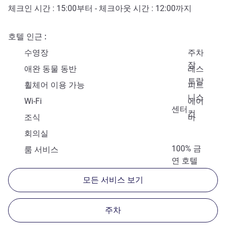
체크인 시간 :
15:00
부터 - 체크아웃 시간 :
12:00
까지
호텔 인근
수영장
주차
장
애완 동물 동반
레스
토랑
휠체어 이용 가능
피트
니스
Wi-Fi
에어
센터
컨
조식
바
회의실
100% 금
룸 서비스
연 호텔
모든 서비스 보기
주차