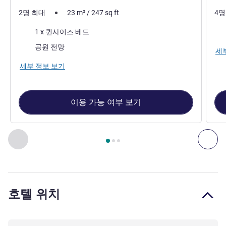
2명 최대
23
m²
/
247
sq ft
4명
침구
침
1 x 퀸사이즈 베드
전망:
공원 전망
세
세부 정보 보기
이용 가능 여부 보기
3
/
1
페이지
, 객실 1 : Executive Room - garden view - 1 double 
이전 - 객실
다음
호텔 위치