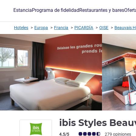
Estancia
Programa de fidelidad
Restaurantes y bares
Ofert
Hoteles
Europa
Francia
PICARDÍA
OISE
Beauvais H
ibis Styles Bea
Nota de clientes de Avis (Clasificación 
4.5/5
279 opiniones