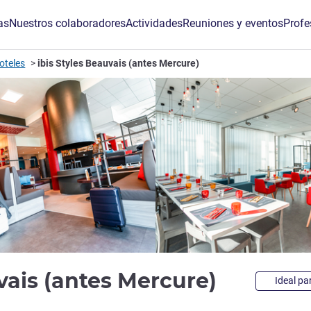
as
Nuestros colaboradores
Actividades
Reuniones y eventos
Profe
oteles
ibis Styles Beauvais (antes Mercure)
3 estrel
uvais (antes Mercure)
Ideal pa
de ALL)