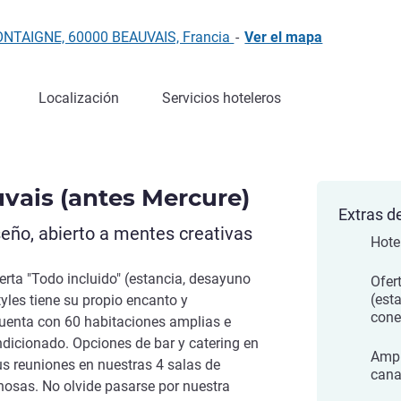
NTAIGNE, 60000 BEAUVAIS, Francia
-
Ver el mapa
Localización
Servicios hoteleros
uvais (antes Mercure)
Extras de
eño, abierto a mentes creativas
Hote
rta "Todo incluido" (estancia, desayuno
Ofert
(est
tyles tiene su propio encanto y
cone
cuenta con 60 habitaciones amplias e
ndicionado. Opciones de bar y catering en
Ampl
us reuniones en nuestras 4 salas de
cana
osas. No olvide pasarse por nuestra