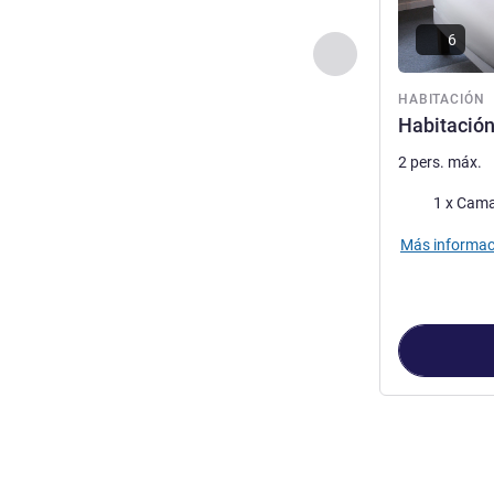
6
Anterior - Habitaci
HABITACIÓN
Habitación
2 pers. máx.
Ropa de cam
1 x Cama
Más informac
Página
1
de
2
, 