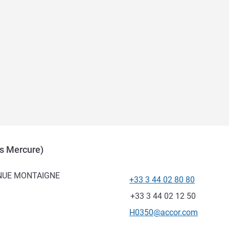
es Mercure)
ENUE MONTAIGNE
+33 3 44 02 80 80
Teléfono
Fax
+33 3 44 02 12 50
Correo electrónico de conta
H0350@accor.com