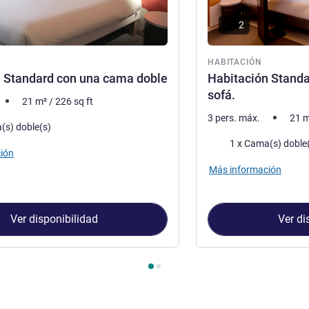
2
ón
HABITACIÓN
 Standard con una cama doble
Habitación Standa
sofá.
21
m²
/
226
sq ft
3 pers. máx.
21
m
a
(s) doble(s)
Ropa de cama
1 x Cama(s) doble
ión
Más información
Ver disponibilidad
Ver di
Habitación 1 : Habitación Standard con una cama doble , Habita