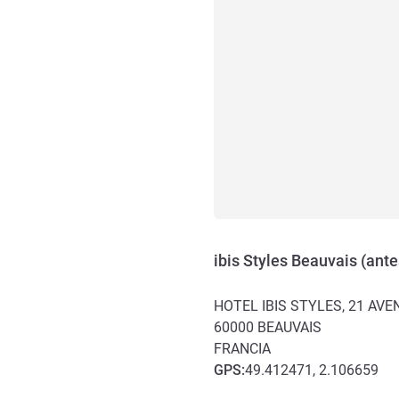
ibis Styles Beauvais (ant
HOTEL IBIS STYLES, 21 AV
60000
BEAUVAIS
FRANCIA
GPS
:
49.412471, 2.106659
Acceso y transporte