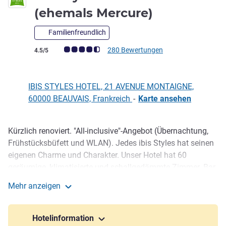
3 Sterne
(ehemals Mercure)
Familienfreundlich
Note Kundenmeinungen (Bewertung ALL)
280 Bewertungen
4.5/5
IBIS STYLES HOTEL, 21 AVENUE MONTAIGNE,
60000 BEAUVAIS, Frankreich
-
Karte ansehen
Kürzlich renoviert. "All-inclusive"-Angebot (Übernachtung,
Beschreibung
Frühstücksbüfett und WLAN). Jedes ibis Styles hat seinen
eigenen Charme und Charakter. Unser Hotel hat 60
geräumige, klimatisierte und schallgedämmte Zimmer. Bar
und Cateringmöglichkeiten vor Ort. Organisieren Sie Ihre
Mehr anzeigen
Tagungen in unseren 4 hellen, modularen Seminarräumen.
ibis Styles Beauvais (ehemals Mercure)
Nutzen Sie im Sommer unsere schöne Terrasse!
Hotelinformation
Ideal gelegen, um die unbedingt empfehlenswerten