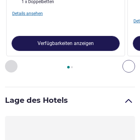
Bettwäsche
1 x Doppelbetten
Bet
Details ansehen
Det
Verfügbarkeiten anzeigen
Seite
1
von
2
, Zimmer 1 : Standard-Zimmer mit 1 Doppelbett 
Zurück - Zimmer
Wei
Lage des Hotels