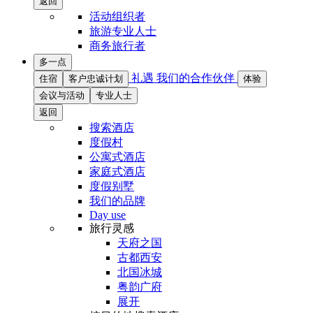
返回
活动组织者
旅游专业人士
商务旅行者
多一点
礼遇
我们的合作伙伴
住宿
客户忠诚计划
体验
会议与活动
专业人士
返回
搜索酒店
度假村
公寓式酒店
家庭式酒店
度假别墅
我们的品牌
Day use
旅行灵感
天府之国
古都西安
北国冰城
粤韵广府
展开