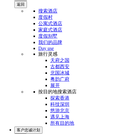
返回
搜索酒店
度假村
公寓式酒店
家庭式酒店
度假别墅
我们的品牌
Day use
旅行灵感
天府之国
古都西安
北国冰城
粤韵广府
展开
按目的地搜索酒店
探索香港
科技深圳
悠游北京
遇见上海
所有目的地
客户忠诚计划