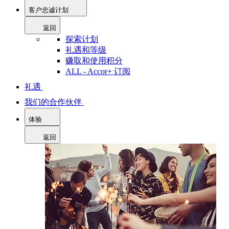
客户忠诚计划
返回
探索计划
礼遇和等级
赚取和使用积分
ALL - Accor+ 订阅
礼遇
我们的合作伙伴
体验
返回