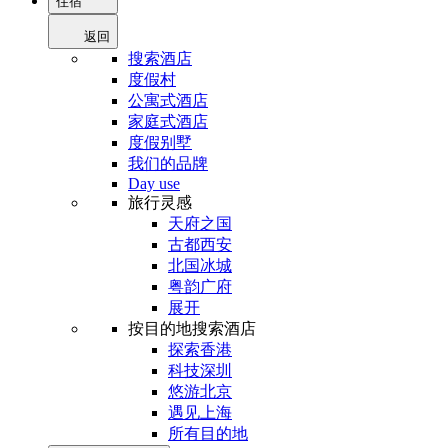
住宿
返回
搜索酒店
度假村
公寓式酒店
家庭式酒店
度假别墅
我们的品牌
Day use
旅行灵感
天府之国
古都西安
北国冰城
粤韵广府
展开
按目的地搜索酒店
探索香港
科技深圳
悠游北京
遇见上海
所有目的地