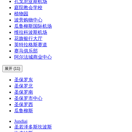
孔戈尼亚斯机场
庭院教会学校
植物园
波旁购物中心
瓜鲁柳斯国际机场
维拉科波斯机场
花旗银行大厅
英特拉格斯赛道
赛马俱乐部
阿尔法城商业中心
展开 (11)
圣保罗东
圣保罗北
圣保罗南
圣保罗市中心
圣保罗西
瓜鲁柳斯
Jundiai
圣若泽多斯坎波斯