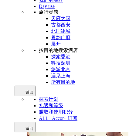
我们的品牌
Day use
旅行灵感
天府之国
古都西安
北国冰城
粤韵广府
展开
按目的地搜索酒店
探索香港
科技深圳
悠游北京
遇见上海
所有目的地
返回
探索计划
礼遇和等级
赚取和使用积分
ALL - Accor+ 订阅
返回