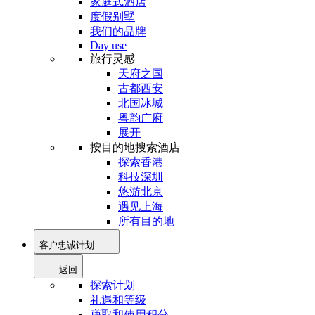
家庭式酒店
度假别墅
我们的品牌
Day use
旅行灵感
天府之国
古都西安
北国冰城
粤韵广府
展开
按目的地搜索酒店
探索香港
科技深圳
悠游北京
遇见上海
所有目的地
客户忠诚计划
返回
探索计划
礼遇和等级
赚取和使用积分