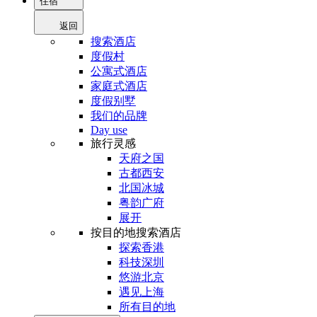
住宿
返回
搜索酒店
度假村
公寓式酒店
家庭式酒店
度假别墅
我们的品牌
Day use
旅行灵感
天府之国
古都西安
北国冰城
粤韵广府
展开
按目的地搜索酒店
探索香港
科技深圳
悠游北京
遇见上海
所有目的地