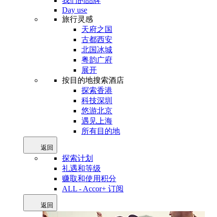
我们的品牌
Day use
旅行灵感
天府之国
古都西安
北国冰城
粤韵广府
展开
按目的地搜索酒店
探索香港
科技深圳
悠游北京
遇见上海
所有目的地
返回
探索计划
礼遇和等级
赚取和使用积分
ALL - Accor+ 订阅
返回