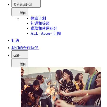
客户忠诚计划
返回
探索计划
礼遇和等级
赚取和使用积分
ALL - Accor+ 订阅
礼遇
我们的合作伙伴
体验
返回