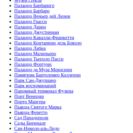
Музей стекла
Палаццо Барбариго
Палаццо Барбаро
Палаццо Веньер дей Леони
Палаццо Грасси
Палаццо Дарио
Палаццо Джустиниан
Палаццо Кавалли-Франкетти
Палаццо Контарини дель Боволо
Палаццо Лабиа
Палаццо Малипьеро
Палаццо Тьеполо Пасси
Палаццо Фортуни
Палаццо да Мула Моросини
Памятник Бартоломео Коллеони
Парк Сан-Джулиано
Парк воспоминаний
Паромный терминал Фузина
Порт Венеции
Порто Маргера
Пьяцца Святого Марка
Пьяцца Феретто
Сад Пападополи
Сады Биеннале
Сан-Николо-аль-Лидо