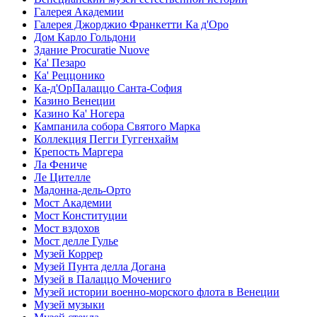
Галерея Академии
Галерея Джорджио Франкетти Ка д'Оро
Дом Карло Гольдони
Здание Procuratie Nuove
Ка' Пезаро
Ка' Реццонико
Ка-д'ОрПалаццо Санта-София
Казино Венеции
Казино Ка' Ногера
Кампанила собора Святого Марка
Коллекция Пегги Гуггенхайм
Крепость Маргера
Ла Фениче
Ле Цителле
Мадонна-дель-Орто
Мост Академии
Мост Конституции
Мост вздохов
Мост делле Гулье
Музей Коррер
Музей Пунта делла Догана
Музей в Палаццо Мочениго
Музей истории военно-морского флота в Венеции
Музей музыки