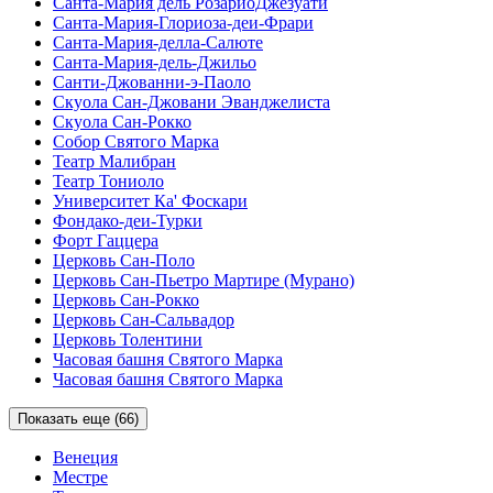
Санта-Мария дель РозариоДжезуати
Санта-Мария-Глориоза-деи-Фрари
Санта-Мария-делла-Салюте
Санта-Мария-дель-Джильо
Санти-Джованни-э-Паоло
Скуола Сан-Джовани Эванджелиста
Скуола Сан-Рокко
Собор Святого Марка
Театр Малибран
Театр Тониоло
Университет Ка' Фоскари
Фондако-деи-Турки
Форт Гаццера
Церковь Сан-Поло
Церковь Сан-Пьетро Мартире (Мурано)
Церковь Сан-Рокко
Церковь Сан-Сальвадор
Церковь Толентини
Часовая башня Святого Марка
Часовая башня Святого Марка
Показать еще (66)
Венеция
Местре