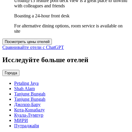
Urban@13 feature pool deck view is a great place to unwind
with colleagues and friends
Boasting a 24-hour front desk
For alternative dining options, room service is available on
site
Посмотреть цены отелей
Сравнивайте отели с ChatGPT
Исследуйте больше отелей
Города
Petaling Jaya
Shah Alam
Tanjung Bungah
Tanjung Bungah
Джохор-Бару
Кота-Кинабалу
Куала-Лумпур
МИРИ
Путраджайя