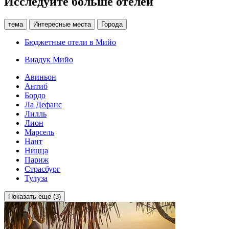
Исследуйте больше отелей
тема
Интересные места
Города
Бюджетные отели в Мийо
Виадук Мийо
Авиньон
Антиб
Бордо
Ла Дефанс
Лилль
Лион
Марсель
Нант
Ницца
Париж
Страсбург
Тулуза
Показать еще (3)