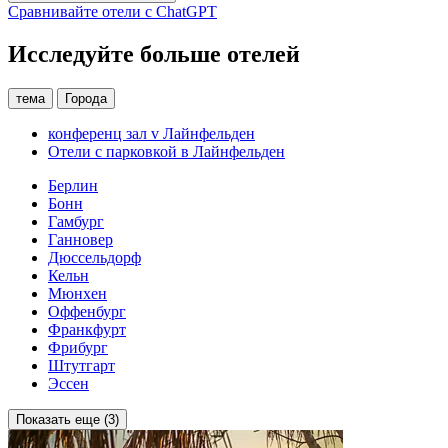
Сравнивайте отели с ChatGPT
Исследуйте больше отелей
тема
Города
конференц зал v Лайнфельден
Отели с парковкой в Лайнфельден
Берлин
Бонн
Гамбург
Ганновер
Дюссельдорф
Кельн
Мюнхен
Оффенбург
Франкфурт
Фрибург
Штутгарт
Эссен
Показать еще (3)