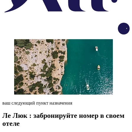
Load
ваш следующий пункт назначения
Ле Люк : забронируйте номер в своем
отеле