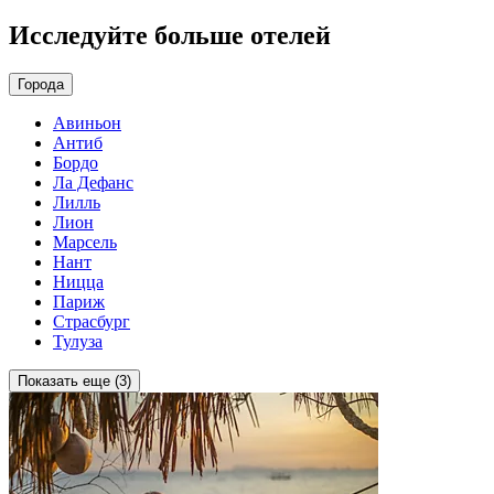
Исследуйте больше отелей
Города
Авиньон
Антиб
Бордо
Ла Дефанс
Лилль
Лион
Марсель
Нант
Ницца
Париж
Страсбург
Тулуза
Показать еще (3)