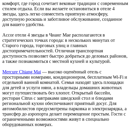
комфорт, где город сочетает вековые традиции с современным
стилем отдыха. Если вы желаете остановиться в отеле 4
звезды, здесь легко совместить приятную атмосферу,
доступную роскошь и заботливое обслуживание, созданное
для вашего удобства.
Accor отели 4 звезды в Чианг Мае располагаются в
стратегических точках города: в нескольких минутах от
Старого города, торговых улиц и главных
достопримечательностей. Отличная транспортная
доступность позволяет быстро добраться до деловых районов,
а также познакомиться с местной кухней и культурой.
Mercure Chiang Mai
— высоко оценённый отель с
просторными номерами, кондиционером, бесплатным Wi-Fi и
отдельной ванной комнатой. Семьи находят здесь площадки
для детей и услуги няни, а владельцы домашних животных
могут путешествовать без хлопот. Открытый бассейн,
ресторан Citrus с завтраками шведский стол и блюдами
региональной кухни обеспечивают приятный досуг. Для
автомобилистов предусмотрены парковка и электрозарядка, а
трансфер до аэропорта делает перемещение простым. Гости с
ограниченными возможностями живут в специально
оборудованных номерах.