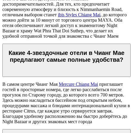
достопримечательностей. Для тех, кто предпочитает
современную атмосферу и близость к Nimmanhaemin Road,
отличным выбором станет
ibis Styles Chiang Mai
, до которого
можно дойти за 10 минут от торгового центра MAYA. Оба
отеля обеспечивают легкий доступ к знаменитому Night
Bazaar и храму Wat Phra That Doi Suthep, что делает их
удобной отправной точкой для знакомства с Чианг Маем
Какие 4-звездочные отели в Чианг Мае
предлагают самые полные удобства?
В самом центре Чианг Мая
Mercure Chiang Mai
приглашает
гостей в просторные номера, где легко расслабиться после
прогулок по Старому городу, до которого всего 700 метров.
Здесь можно насладиться бассейном под открытым небом,
процедурами массажа и блюдами интернациональной кухни в
ресторане Citrus, где каждое утро сервируется завтрак.
Благодаря удобному расположению вы быстро доберётесь до
Night Bazaar и других знаковых мест города