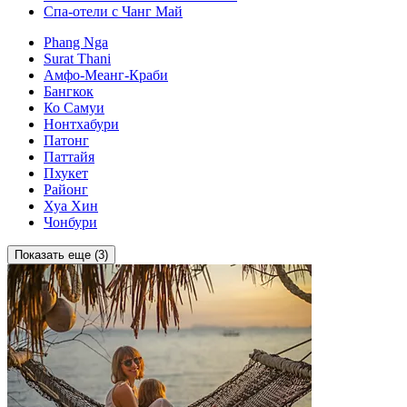
Спа-отели с Чанг Май
Phang Nga
Surat Thani
Амфо-Меанг-Краби
Бангкок
Ко Самуи
Нонтхабури
Патонг
Паттайя
Пхукет
Районг
Хуа Хин
Чонбури
Показать еще (3)