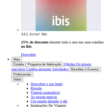
ALL Accor+ ibis
15% de desconto
durante todo o ano nas suas estadias
no ibis
Descobrir
Mais
Ofertas
Os nossos
Estadia
Programa de fidelização
parceiros
Cartões-presente
Atividades
Reuniões e Eventos
Profissionais
Voltar
Descobrir o seu hotel
Resorts
Viagem sustentável
As nossas marcas
Um quarto durante o dia
Inspirações De Viagens