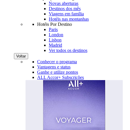
Novas aberturas
Destinos dos mês
Viagens em família
Hotéis nas montanhas
Hotéis Por Destino
Paris
London
Lisbon
Madrid
Ver todos os destinos
Voltar
Conhecer o programa
Vantagens e status
Ganhe e utilize pontos
ALL Accor+ Subscrições