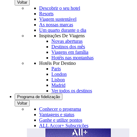
Voltar
Descobrir o seu hotel
Resorts
Viagem sustentável
As nossas marcas
Um quarto durante o dia
Inspirações De Viagens
Novas aberturas
Destinos dos mês
Viagens em família
Hotéis nas montanhas
Hotéis Por Destino
Paris
London
Lisbon
Madrid
Ver todos os destinos
Programa de fidelização
Voltar
Conhecer o programa
Vantagens e status
Ganhe e utilize pontos
ALL Accor+ Subscrições