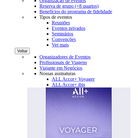
Organização de eventos
Reserva de grupo (+8 quartos)
Benefícios do programa de fidelidade
Tipos de eventos
Reuniões
Eventos privados
Seminários
Convenções
Ver mais
Voltar
Organizadores de Eventos
Profissionais de Viagens
Viajante em Negócios
Nossas assinaturas
ALL Accor+ Voyager
ALL Accor+ ibis