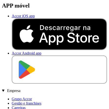
APP móvel
Accor iOS app
Accor Android app
O
BT
E
R
N
O
Empresa
Grupo Accor
Gestão e franchises
Carreiras