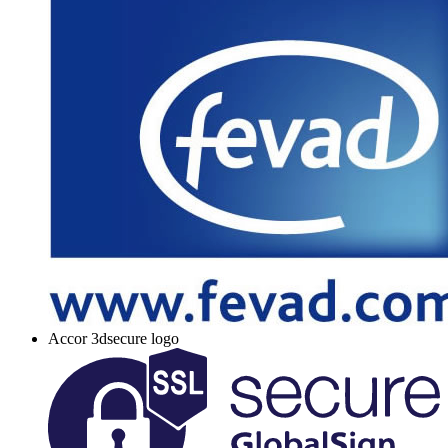
Accor 3dsecure logo