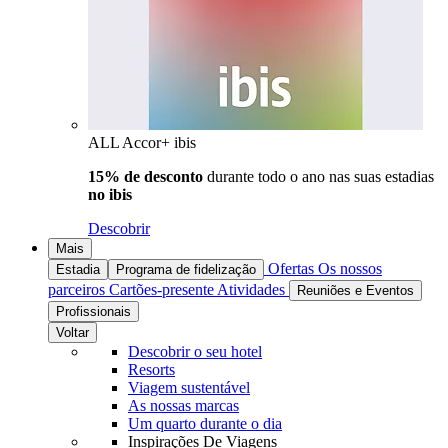
ALL Accor+ ibis
15% de desconto
durante todo o ano nas suas estadias
no ibis
Descobrir
Mais
Ofertas
Os nossos
Estadia
Programa de fidelização
parceiros
Cartões-presente
Atividades
Reuniões e Eventos
Profissionais
Voltar
Descobrir o seu hotel
Resorts
Viagem sustentável
As nossas marcas
Um quarto durante o dia
Inspirações De Viagens