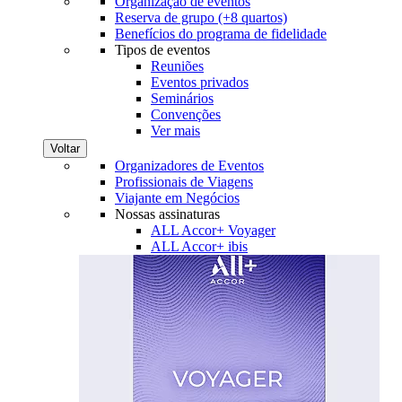
Organização de eventos
Reserva de grupo (+8 quartos)
Benefícios do programa de fidelidade
Tipos de eventos
Reuniões
Eventos privados
Seminários
Convenções
Ver mais
Voltar
Organizadores de Eventos
Profissionais de Viagens
Viajante em Negócios
Nossas assinaturas
ALL Accor+ Voyager
ALL Accor+ ibis