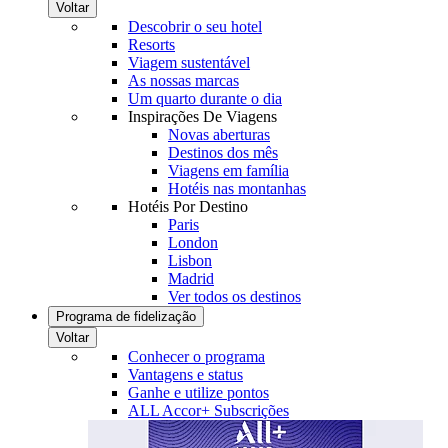
Voltar
Descobrir o seu hotel
Resorts
Viagem sustentável
As nossas marcas
Um quarto durante o dia
Inspirações De Viagens
Novas aberturas
Destinos dos mês
Viagens em família
Hotéis nas montanhas
Hotéis Por Destino
Paris
London
Lisbon
Madrid
Ver todos os destinos
Programa de fidelização
Voltar
Conhecer o programa
Vantagens e status
Ganhe e utilize pontos
ALL Accor+ Subscrições