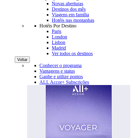
Novas aberturas
Destinos dos mês
Viagens em família
Hotéis nas montanhas
Hotéis Por Destino
Paris
London
Lisbon
Madrid
Ver todos os destinos
Voltar
Conhecer o programa
Vantagens e status
Ganhe e utilize pontos
ALL Accor+ Subscrições