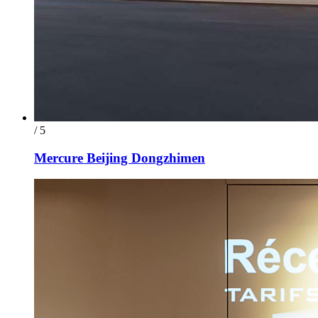
/ 5
Mercure Beijing Dongzhimen