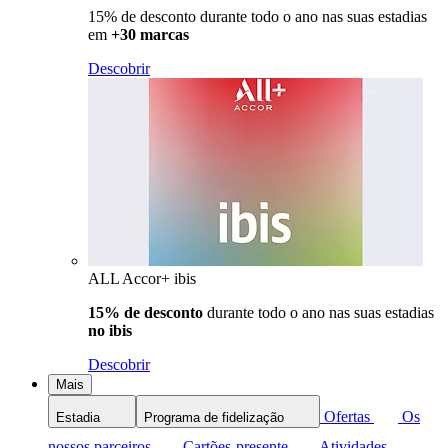
15% de desconto durante todo o ano nas suas estadias
em
+30 marcas
Descobrir
ALL Accor+ ibis
15% de desconto
durante todo o ano nas suas estadias
no ibis
Descobrir
Mais
Ofertas
Os
Estadia
Programa de fidelização
nossos parceiros
Cartões-presente
Atividades