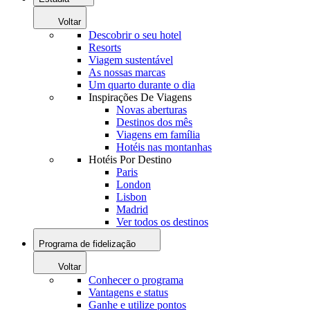
Voltar
Descobrir o seu hotel
Resorts
Viagem sustentável
As nossas marcas
Um quarto durante o dia
Inspirações De Viagens
Novas aberturas
Destinos dos mês
Viagens em família
Hotéis nas montanhas
Hotéis Por Destino
Paris
London
Lisbon
Madrid
Ver todos os destinos
Programa de fidelização
Voltar
Conhecer o programa
Vantagens e status
Ganhe e utilize pontos