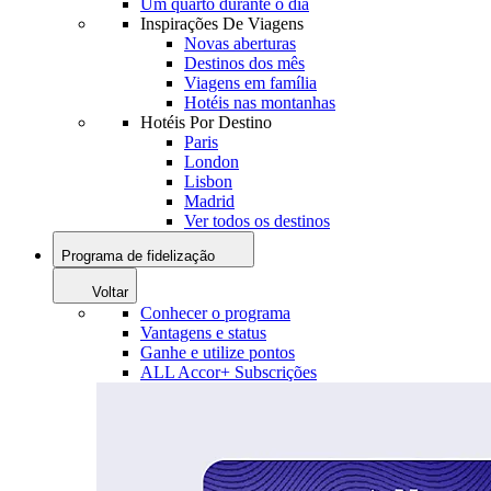
Um quarto durante o dia
Inspirações De Viagens
Novas aberturas
Destinos dos mês
Viagens em família
Hotéis nas montanhas
Hotéis Por Destino
Paris
London
Lisbon
Madrid
Ver todos os destinos
Programa de fidelização
Voltar
Conhecer o programa
Vantagens e status
Ganhe e utilize pontos
ALL Accor+ Subscrições