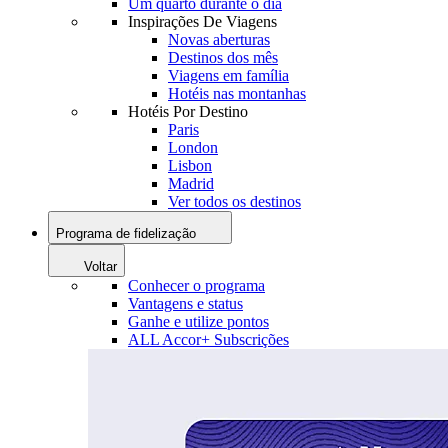
Um quarto durante o dia
Inspirações De Viagens
Novas aberturas
Destinos dos mês
Viagens em família
Hotéis nas montanhas
Hotéis Por Destino
Paris
London
Lisbon
Madrid
Ver todos os destinos
Programa de fidelização
Voltar
Conhecer o programa
Vantagens e status
Ganhe e utilize pontos
ALL Accor+ Subscrições