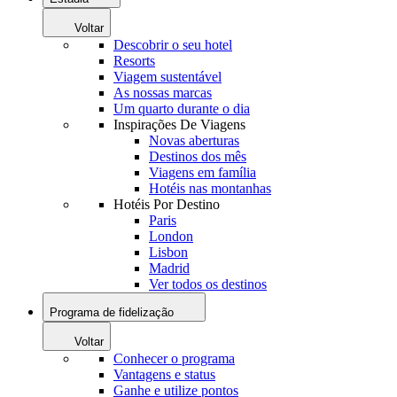
Voltar
Descobrir o seu hotel
Resorts
Viagem sustentável
As nossas marcas
Um quarto durante o dia
Inspirações De Viagens
Novas aberturas
Destinos dos mês
Viagens em família
Hotéis nas montanhas
Hotéis Por Destino
Paris
London
Lisbon
Madrid
Ver todos os destinos
Programa de fidelização
Voltar
Conhecer o programa
Vantagens e status
Ganhe e utilize pontos