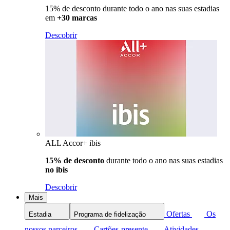
15% de desconto durante todo o ano nas suas estadias
em
+30 marcas
Descobrir
ALL Accor+ ibis
15% de desconto
durante todo o ano nas suas estadias
no ibis
Descobrir
Mais
Ofertas
Os
Estadia
Programa de fidelização
nossos parceiros
Cartões-presente
Atividades