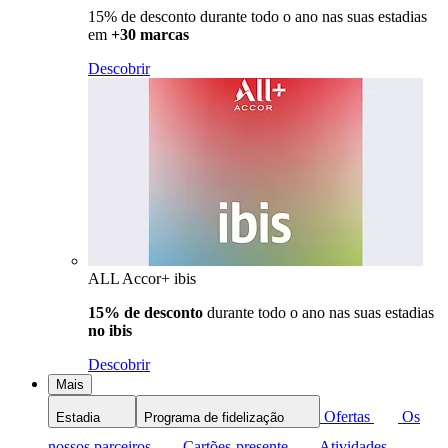
15% de desconto durante todo o ano nas suas estadias
em
+30 marcas
Descobrir
ALL Accor+ ibis
15% de desconto
durante todo o ano nas suas estadias
no ibis
Descobrir
Mais
Ofertas
Os
Estadia
Programa de fidelização
nossos parceiros
Cartões-presente
Atividades