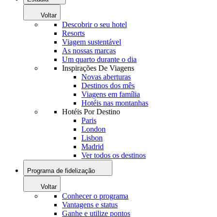
Voltar
Descobrir o seu hotel
Resorts
Viagem sustentável
As nossas marcas
Um quarto durante o dia
Inspirações De Viagens
Novas aberturas
Destinos dos mês
Viagens em família
Hotéis nas montanhas
Hotéis Por Destino
Paris
London
Lisbon
Madrid
Ver todos os destinos
Programa de fidelização
Voltar
Conhecer o programa
Vantagens e status
Ganhe e utilize pontos