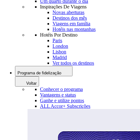
Um quarto durante o dia
Inspirações De Viagens
Novas aberturas
Destinos dos mês
Viagens em família
Hotéis nas montanhas
Hotéis Por Destino
Paris
London
Lisbon
Madrid
Ver todos os destinos
Programa de fidelização
Voltar
Conhecer o programa
Vantagens e status
Ganhe e utilize pontos
ALL Accor+ Subscrições