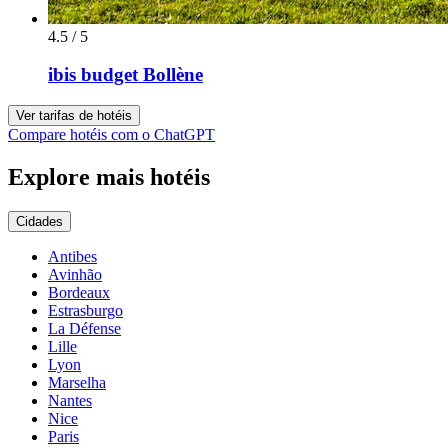
4.5 / 5
ibis budget Bollène
Ver tarifas de hotéis
Compare hotéis com o ChatGPT
Explore mais hotéis
Cidades
Antibes
Avinhão
Bordeaux
Estrasburgo
La Défense
Lille
Lyon
Marselha
Nantes
Nice
Paris