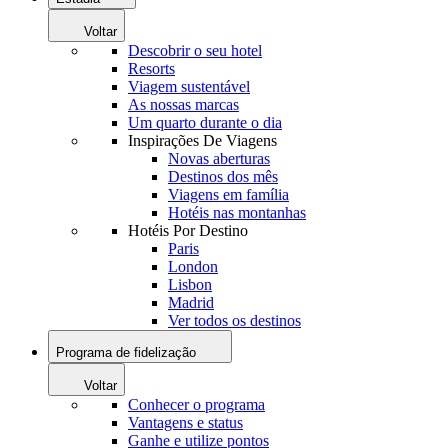
Voltar
Descobrir o seu hotel
Resorts
Viagem sustentável
As nossas marcas
Um quarto durante o dia
Inspirações De Viagens
Novas aberturas
Destinos dos mês
Viagens em família
Hotéis nas montanhas
Hotéis Por Destino
Paris
London
Lisbon
Madrid
Ver todos os destinos
Programa de fidelização
Voltar
Conhecer o programa
Vantagens e status
Ganhe e utilize pontos