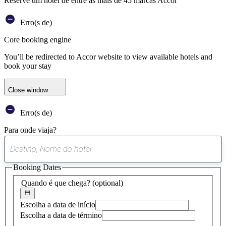
Reserve um hotel de entre as mais de 45 marcas Accor
Erro(s de)
Core booking engine
You’ll be redirected to Accor website to view available hotels and
book your stay
Close window
Erro(s de)
Para onde viaja?
0
sugestão
Booking Dates
encontrada
Quando é que chega?
(optional)
Escolha a data de início
Escolha a data de término