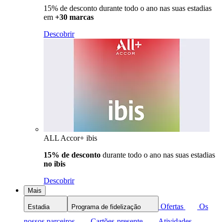
15% de desconto durante todo o ano nas suas estadias
em
+30 marcas
Descobrir
ALL Accor+ ibis
15% de desconto
durante todo o ano nas suas estadias
no ibis
Descobrir
Mais
Ofertas
Os
Estadia
Programa de fidelização
nossos parceiros
Cartões-presente
Atividades