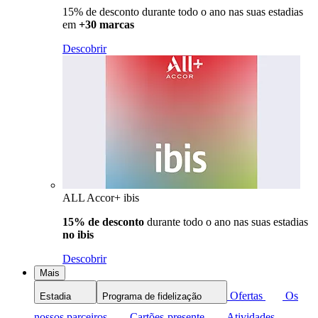
15% de desconto durante todo o ano nas suas estadias
em
+30 marcas
Descobrir
ALL Accor+ ibis
15% de desconto
durante todo o ano nas suas estadias
no ibis
Descobrir
Mais
Ofertas
Os
Estadia
Programa de fidelização
nossos parceiros
Cartões-presente
Atividades