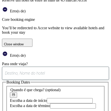
Reserve um hotel de entre as mais de 45 marcas Accor
Erro(s de)
Core booking engine
You’ll be redirected to Accor website to view available hotels and
book your stay
Close window
Erro(s de)
Para onde viaja?
0
sugestão
Booking Dates
encontrada
Quando é que chega?
(optional)
Escolha a data de início
Escolha a data de término