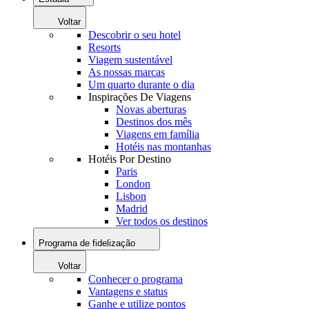
Voltar
Descobrir o seu hotel
Resorts
Viagem sustentável
As nossas marcas
Um quarto durante o dia
Inspirações De Viagens
Novas aberturas
Destinos dos mês
Viagens em família
Hotéis nas montanhas
Hotéis Por Destino
Paris
London
Lisbon
Madrid
Ver todos os destinos
Programa de fidelização
Voltar
Conhecer o programa
Vantagens e status
Ganhe e utilize pontos