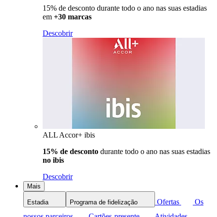
15% de desconto durante todo o ano nas suas estadias
em
+30 marcas
Descobrir
ALL Accor+ ibis
15% de desconto
durante todo o ano nas suas estadias
no ibis
Descobrir
Mais
Ofertas
Os
Estadia
Programa de fidelização
nossos parceiros
Cartões-presente
Atividades