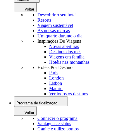
Voltar
Descobrir o seu hotel
Resorts
Viagem sustentável
As nossas marcas
Um quarto durante o dia
Inspirações De Viagens
Novas aberturas
Destinos dos mês
Viagens em família
Hotéis nas montanhas
Hotéis Por Destino
Paris
London
Lisbon
Madrid
Ver todos os destinos
Programa de fidelização
Voltar
Conhecer o programa
Vantagens e status
Ganhe e utilize pontos