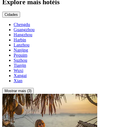
Explore mais hotéis
Cidades
Chengdu
Guangzhou
Hangzhou
Harbin
Lanzhou
Nanjing
Pequim
Suzhou
Tianjin
Wuxi
Xangai
Xian
Mostrar mais (3)