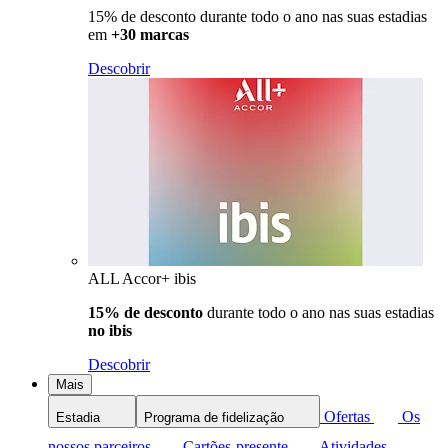
15% de desconto durante todo o ano nas suas estadias
em
+30 marcas
Descobrir
ALL Accor+ ibis
15% de desconto
durante todo o ano nas suas estadias
no ibis
Descobrir
Mais
Ofertas
Os
Estadia
Programa de fidelização
nossos parceiros
Cartões-presente
Atividades