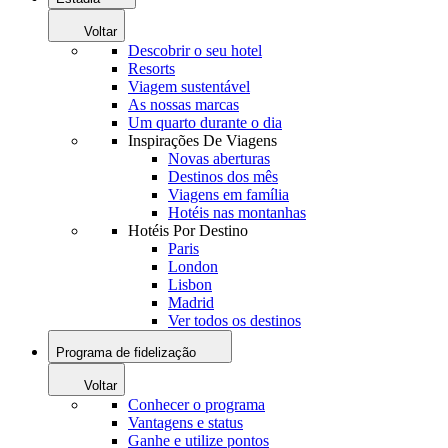
Voltar
Descobrir o seu hotel
Resorts
Viagem sustentável
As nossas marcas
Um quarto durante o dia
Inspirações De Viagens
Novas aberturas
Destinos dos mês
Viagens em família
Hotéis nas montanhas
Hotéis Por Destino
Paris
London
Lisbon
Madrid
Ver todos os destinos
Programa de fidelização
Voltar
Conhecer o programa
Vantagens e status
Ganhe e utilize pontos