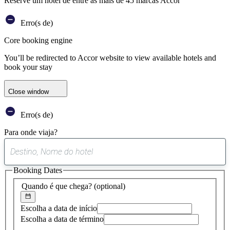
Reserve um hotel de entre as mais de 45 marcas Accor
Erro(s de)
Core booking engine
You’ll be redirected to Accor website to view available hotels and
book your stay
Close window
Erro(s de)
Para onde viaja?
0
sugestão
Booking Dates
encontrada
Quando é que chega?
(optional)
Escolha a data de início
Escolha a data de término