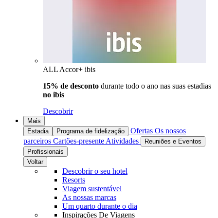
ALL Accor+ ibis
15% de desconto
durante todo o ano nas suas estadias
no ibis
Descobrir
Mais
Ofertas
Os nossos
Estadia
Programa de fidelização
parceiros
Cartões-presente
Atividades
Reuniões e Eventos
Profissionais
Voltar
Descobrir o seu hotel
Resorts
Viagem sustentável
As nossas marcas
Um quarto durante o dia
Inspirações De Viagens