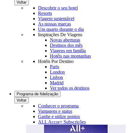
Voltar
Descobrir o seu hotel
Resorts
Viagem sustentável
As nossas marcas
Um quarto durante o dia
Inspirações De Viagens
Novas aberturas
Destinos dos mês
Viagens em família
Hotéis nas montanhas
Hotéis Por Destino
Paris
London
Lisbon
Madrid
Ver todos os destinos
Programa de fidelização
Voltar
Conhecer o programa
Vantagens e status
Ganhe e utilize pontos
ALL Accor+ Subscrições