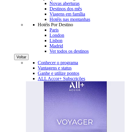
Novas aberturas
Destinos dos mês
Viagens em família
Hotéis nas montanhas
Hotéis Por Destino
Paris
London
Lisbon
Madrid
Ver todos os destinos
Voltar
Conhecer o programa
Vantagens e status
Ganhe e utilize pontos
ALL Accor+ Subscrições