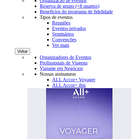
Organização de eventos
Reserva de grupo (+8 quartos)
Benefícios do programa de fidelidade
Tipos de eventos
Reuniões
Eventos privados
Seminários
Convenções
Ver mais
Voltar
Organizadores de Eventos
Profissionais de Viagens
Viajante em Negócios
Nossas assinaturas
ALL Accor+ Voyager
ALL Accor+ ibis