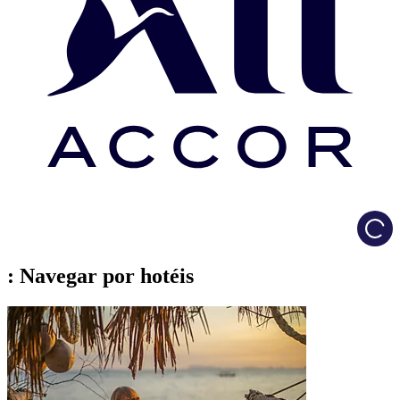
Load
: Navegar por hotéis