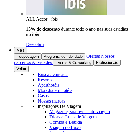
ALL Accor+ ibis
15% de desconto
durante todo o ano nas suas estadias
no ibis
Descobrir
Mais
Ofertas
Nossos
Hospedagem
Programa de fidelidade
parceiros
Atividades
Events & Co-working
Profissionais
Voltar
Busca avançada
Resorts
Aparthotéis
Moradia em hotéis
Casas
Nossas marcas
Inspirações De Viagem
Magazine, sua revista de viagem
Dicas e Guias de Viagem
Comida e Bebida
Viagem de Luxo