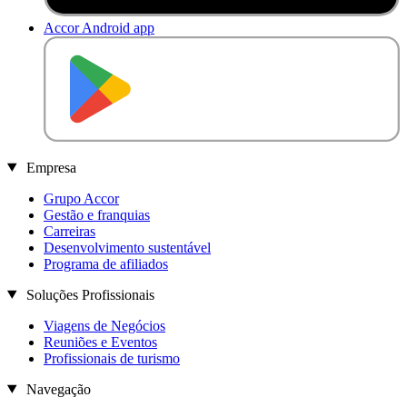
Accor Android app
D
I
S
P
O
N
Í
V
E
L
N
O
Empresa
Grupo Accor
Gestão e franquias
Carreiras
Desenvolvimento sustentável
Programa de afiliados
Soluções Profissionais
Viagens de Negócios
Reuniões e Eventos
Profissionais de turismo
Navegação