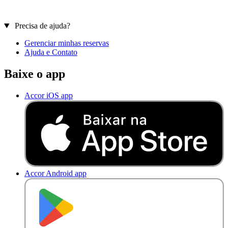
Precisa de ajuda?
Gerenciar minhas reservas
Ajuda e Contato
Baixe o app
Accor iOS app
Accor Android app
D
I
S
P
O
N
Í
V
E
L
N
O