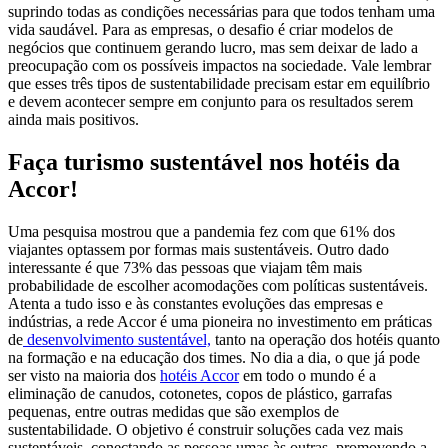
suprindo todas as condições necessárias para que todos tenham uma
vida saudável. Para as empresas, o desafio é criar modelos de
negócios que continuem gerando lucro, mas sem deixar de lado a
preocupação com os possíveis impactos na sociedade. Vale lembrar
que esses três tipos de sustentabilidade precisam estar em equilíbrio
e devem acontecer sempre em conjunto para os resultados serem
ainda mais positivos.
Faça turismo sustentável nos hotéis da
Accor!
Uma pesquisa mostrou que a pandemia fez com que 61% dos
viajantes optassem por formas mais sustentáveis. Outro dado
interessante é que 73% das pessoas que viajam têm mais
probabilidade de escolher acomodações com políticas sustentáveis.
Atenta a tudo isso e às constantes evoluções das empresas e
indústrias, a rede Accor é uma pioneira no investimento em práticas
de
desenvolvimento sustentável,
tanto na operação dos hotéis quanto
na formação e na educação dos times. No dia a dia, o que já pode
ser visto na maioria dos
hotéis Accor
em todo o mundo é a
eliminação de canudos, cotonetes, copos de plástico, garrafas
pequenas, entre outras medidas que são exemplos de
sustentabilidade. O objetivo é construir soluções cada vez mais
sustentáveis, conectando as pessoas umas às outras, promovendo a