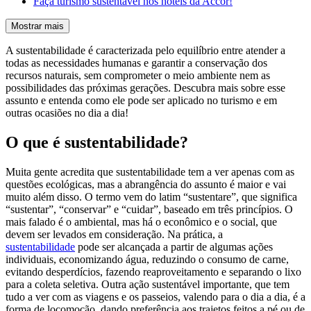
Faça turismo sustentável nos hotéis da Accor!
Mostrar mais
A sustentabilidade é caracterizada pelo equilíbrio entre atender a
todas as necessidades humanas e garantir a conservação dos
recursos naturais, sem comprometer o meio ambiente nem as
possibilidades das próximas gerações. Descubra mais sobre esse
assunto e entenda como ele pode ser aplicado no turismo e em
outras ocasiões no dia a dia!
O que é sustentabilidade?
Muita gente acredita que sustentabilidade tem a ver apenas com as
questões ecológicas, mas a abrangência do assunto é maior e vai
muito além disso. O termo vem do latim “sustentare”, que significa
“sustentar”, “conservar” e “cuidar”, baseado em três princípios. O
mais falado é o ambiental, mas há o econômico e o social, que
devem ser levados em consideração. Na prática, a
sustentabilidade
pode ser alcançada a partir de algumas ações
individuais, economizando água, reduzindo o consumo de carne,
evitando desperdícios, fazendo reaproveitamento e separando o lixo
para a coleta seletiva. Outra ação sustentável importante, que tem
tudo a ver com as viagens e os passeios, valendo para o dia a dia, é a
forma de locomoção, dando preferência aos trajetos feitos a pé ou de