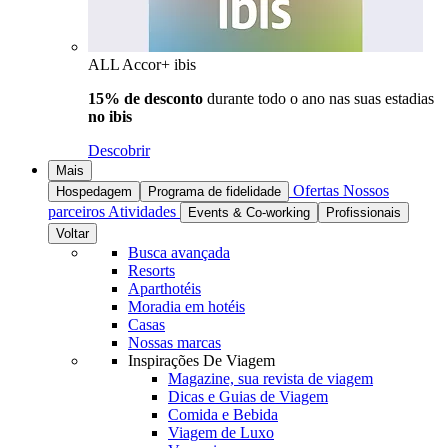
ALL Accor+ ibis
15% de desconto
durante todo o ano nas suas estadias
no ibis
Descobrir
Mais
Ofertas
Nossos
Hospedagem
Programa de fidelidade
parceiros
Atividades
Events & Co-working
Profissionais
Voltar
Busca avançada
Resorts
Aparthotéis
Moradia em hotéis
Casas
Nossas marcas
Inspirações De Viagem
Magazine, sua revista de viagem
Dicas e Guias de Viagem
Comida e Bebida
Viagem de Luxo