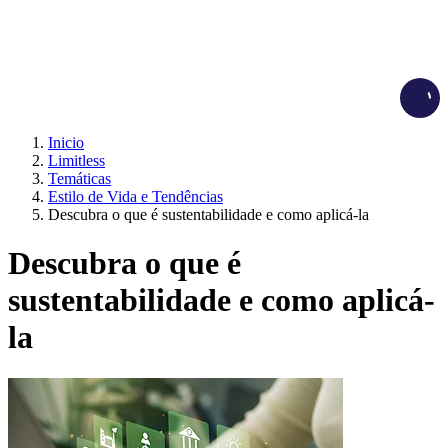
Load
Inicio
Limitless
Temáticas
Estilo de Vida e Tendências
Descubra o que é sustentabilidade e como aplicá-la
Descubra o que é
sustentabilidade e como aplicá-
la